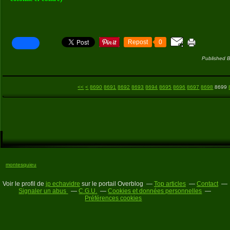
Repost
0
Published B
8600
8610
8620
8630
8640
8650
8660
8670
8680
<<
<
8690
8691
8692
8693
8694
8695
8696
8697
8698
8699
montesquieu
Voir le profil de
jp echavidre
sur le portail Overblog
Top articles
Contact
Signaler un abus
C.G.U.
Cookies et données personnelles
Préférences cookies