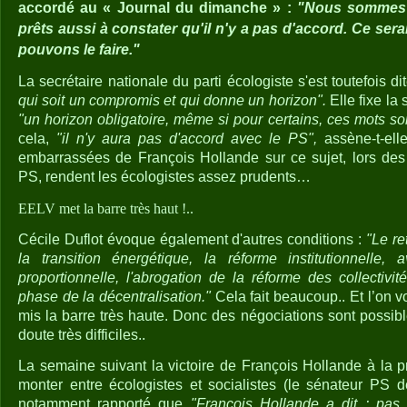
accordé au « Journal du dimanche » :
"Nous sommes 
prêts aussi à constater qu'il n'y a pas d'accord. Ce sera
pouvons le faire."
La secrétaire nationale du parti écologiste s'est toutefois di
qui soit un compromis et qui donne un horizon".
Elle fixe la
"un horizon obligatoire, même si pour certains, ces mots s
cela,
"il n'y aura pas d'accord avec le PS",
assène-t-elle
embarrassées de François Hollande sur ce sujet, lors des
PS, rendent les écologistes assez prudents…
EELV met la barre très haut !..
Cécile Duflot évoque également d'autres conditions :
"Le re
la transition énergétique, la réforme institutionnelle, 
proportionnelle, l'abrogation de la réforme des collectivit
phase de la décentralisation."
Cela fait beaucoup.. Et l’on v
mis la barre très haute. Donc des négociations sont possib
doute très difficiles..
La semaine suivant la victoire de François Hollande à la p
monter entre écologistes et socialistes (le sénateur PS de
notamment rapporté que
"François Hollande a dit : pas 