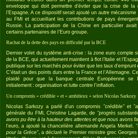
enveloppe qui doit permettre d'éviter que la crise de la d
l'Espagne. A ce dispositif serait ajouté un autre mécanisme
au FMI et accueillant les contributions de pays émerge
Russie. La participation de la Chine en particulier avai
certains partenaires de l’Euro groupe.
Rachat de la dette des pays en difficulté par la BCE
Dernier volet du système anti-crise : la zone euro compte s
de la BCE, qui actuellement maintient à flot l'Italie et l'Espa
publique sur les marchés pour éviter que les taux d'emprunt o
C’était un des points durs entre la France et l’Allemagne. Ce
plaidé pour que la banque centrale Européenne se li
initialement : organisation et lutte contre l’inflation.
Un compromis « crédible » et « ambitieux » selon Nicolas Sarkozy
Nicolas Sarkozy a parlé d'un compromis
"crédible"
et
"a
générale du FMI, Christine Lagarde, de
"progrès substant
avons pu être à la hauteur des attentes et que nous avons fait c
l'euro, a ajouté la chancelière allemande Angela Merkel.
"
pour la Grèce"
, a déclaré le Premier ministre grec Georg