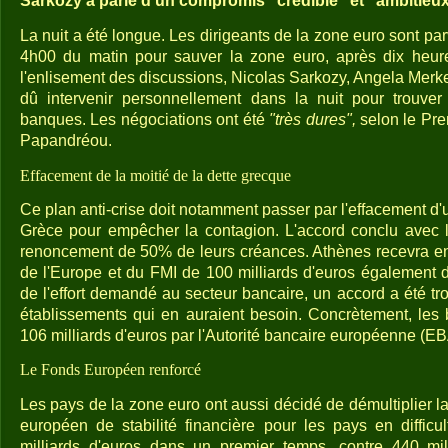
Sarkozy a parlé d'un compromis "crédible" et "ambitieux
La nuit a été longue. Les dirigeants de la zone euro sont pa
4h00 du matin pour sauver la zone euro, après dix heure
l'enlisement des discussions, Nicolas Sarkozy, Angela Merke
dû intervenir personnellement dans la nuit pour trouve
banques. Les négociations ont été
"très dures",
selon le Pre
Papandréou.
Effacement de la moitié de la dette grecque
Ce plan anti-crise doit notamment passer par l'effacement d'u
Grèce pour empêcher la contagion. L'accord conclu avec 
renoncement de 50% de leurs créances. Athènes recevra en
de l'Europe et du FMI de 100 milliards d'euros également d
de l'effort demandé au secteur bancaire, un accord a été tro
établissements qui en auraient besoin. Concrètement, les b
106 milliards d'euros par l'Autorité bancaire européenne (EB
Le Fonds Européen renforcé
Les pays de la zone euro ont aussi décidé de démultiplier 
européen de stabilité financière pour les pays en difficu
milliards d'euros dans un premier temps, contre 440 mil