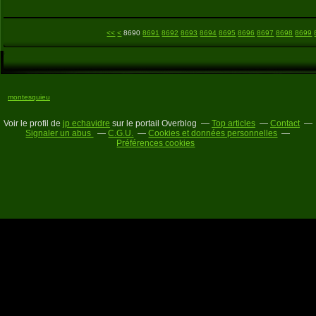
8600
8610
8620
8630
8640
8650
8660
8670
8680
<<
<
8690
8691
8692
8693
8694
8695
8696
8697
8698
8699
montesquieu
Voir le profil de
jp echavidre
sur le portail Overblog
Top articles
Contact
Signaler un abus
C.G.U.
Cookies et données personnelles
Préférences cookies