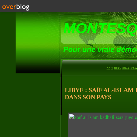
MONTESQ
Pour une vraie démoc
8600
<<
<
8610
8611
861
LIBYE : SAÏF AL-ISLA
DANS SON PAYS