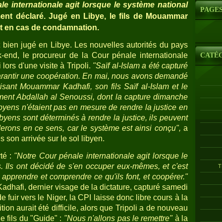
le internationale agit lorsque le système national
PAGE
ent déclaré. Jugé en Libye, le fils de Mouammar
rt en cas de condamnation.
t bien jugé en Libye. Les nouvelles autorités du pays
-end, le procureur de la Cour pénale internationale
CATÉ
 lors d'une visite à Tripoli.
"Saïf al-Islam a été capturé
rantir une coopération. En mai, nous avons demandé
visant Mouammar Kadhafi, son fils Saïf al-Islam et le
ment Abdallah al Senoussi, dont la capture dimanche
ibyens n'étaient pas en mesure de rendre la justice en
yens sont déterminés à rendre la justice, ils peuvent
iderons en ce sens, car le système est ainsi conçu",
a
son arrivée sur le sol libyen.
rté :
"Notre Cour pénale internationale agit lorsque le
. Ils ont décidé de s'en occuper eux-mêmes, et c'est
T
apprendre et comprendre ce qu'ils font, et coopérer."
adhafi, dernier visage de la dictature, capturé samedi
de fuir vers le Niger, la CPI laisse donc libre cours à la
tion aurait été difficile, alors que Tripoli a de nouveau
e fils du "Guide" :
"Nous n'allons pas le remettre"
à la