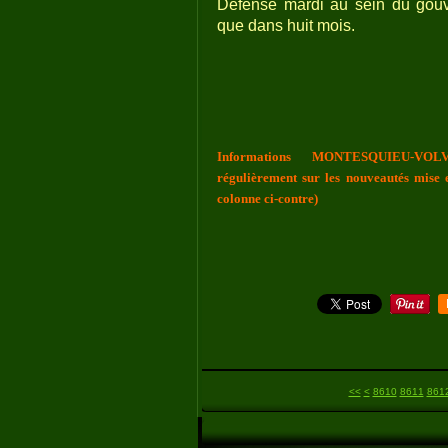
Défense mardi au sein du gouv
que dans huit mois.
Informations MONTESQUIEU-VOLV
régulièrement sur les nouveautés mise e
colonne ci-contre)
8600
<<
<
8610
8611
861