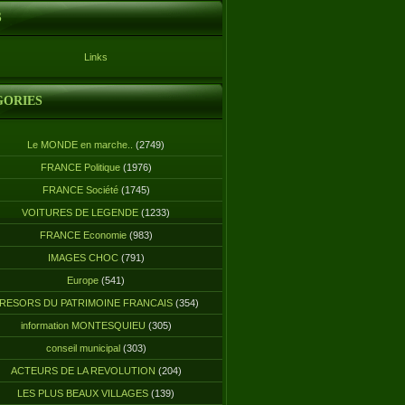
S
Links
GORIES
Le MONDE en marche..
(2749)
FRANCE Politique
(1976)
FRANCE Société
(1745)
VOITURES DE LEGENDE
(1233)
FRANCE Economie
(983)
IMAGES CHOC
(791)
Europe
(541)
RESORS DU PATRIMOINE FRANCAIS
(354)
information MONTESQUIEU
(305)
conseil municipal
(303)
ACTEURS DE LA REVOLUTION
(204)
LES PLUS BEAUX VILLAGES
(139)