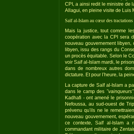
CPI, a ainsi redit le ministre d
Allagui, en pleine visite de Lu
Saïf al-Islam au cœur des tractations
Mais la justice, tout comme les
coopération avec la CPI sera d'
nouveau gouvernement libyen, d
libyen, issu des rangs du Conse
un procès équitable. Selon le Co
voir Saïf al-Islam mardi, le priso
dans de nombreux autres domai
dictature. Et pour l'heure, la pei
La capture de Saïf al-Islam a par
dans le camp des
"vainqueurs"
Kadhafi - ont amené le prisonnie
Nefoussa, au sud-ouest de Tripol
prévenu qu'ils ne le remettraie
nouveau gouvernement, espérant
ce contexte, Saïf al-Islam a 
commandant militaire de Zentai