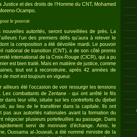
e la Justice et des droits de l'Homme du CNT, Mohamed
is Moreno-Ocampo.
 pour le pouvoir
 nouvelles autorités, seront surveillées de près. La
ailleurs l'un des premiers défis qu'aura à relever le
ont la composition a été dévoilée mardi. Le pouvoir
il national de transition (CNT), a de son côté promis
mité international de la Croix-Rouge (CICR), qui a pu
nnier est bien traité. Mais en matière de justice, comme
nes, tout est à reconstruire, après 42 années de
ne de mort est toujours en vigueur.
 ailleurs été l'occasion de voir ressurgir les tensions
.
Les combattants de Zentane - qui ont arrêté le fils
r dans leur ville, située sur les contreforts du djebel
i, au lieu de le transférer dans la capitale. Ils ont
nt pas aux autorités nationales avant la formation du
 négocier plusieurs portefeuilles au passage. Dans
rapidement servi de monnaie d'échange. Ainsi, le
ne, Oussama al-Jouwali, a été nommé ministre de la