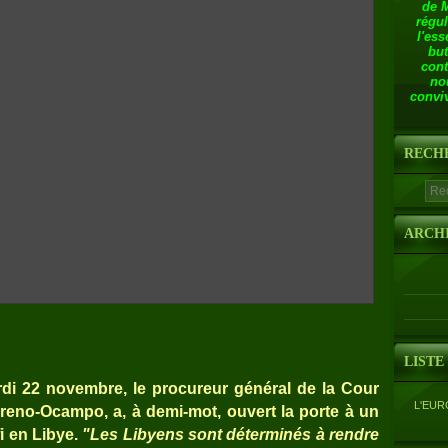
de 
régul
l'ess
but
cont
no
conviv
RECH
ARCH
LISTE
ardi 22 novembre, le procureur général de la Cour
L'EUR
oreno-Ocampo, a, à demi-mot, ouvert la porte à un
i en Libye.
"Les Libyens sont déterminés à rendre