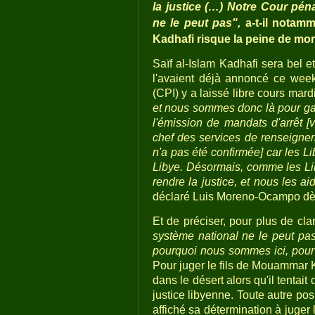
la justice (…) Notre Cour péna
ne le peut pas",
a-t-il notamm
Kadhafi risque la peine de mo
Saïf al-Islam Kadhafi sera bel e
l'avaient déjà annoncé ce week
(CPI) y a laissé libre cours mardi
et nous sommes donc là pour ga
l'émission de mandats d'arrêt [
chef des services de renseigne
n'a pas été confirmée] car les L
Libye. Désormais, comme les Lib
rendre la justice, et nous les a
déclaré Luis Moreno-Ocampo dès 
Et de préciser, pour plus de cla
système national ne le peut pas
pourquoi nous sommes ici, pour 
Pour juger le fils de Mouammar K
dans le désert alors qu'il tentait 
justice libyenne. Toute autre posi
affiché sa détermination à juger l