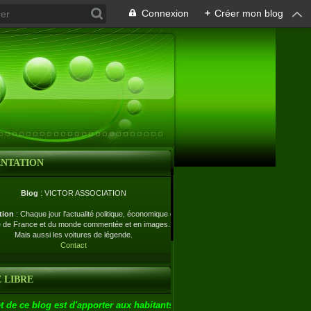
Connexion
+
Créer mon blog
ENTATION
Blog
: VICTOR ASSOCIATION
tion
: Chaque jour l'actualité politique, économique et
e de France et du monde commentée et en images.
Mais aussi les voitures de légende.
Contact
 LIBRE
t de ce blog est d'apporter aux habitants