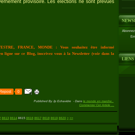
ernement provisoire. Les élections ne sont prévues
NEWS
Abonnez-
Em
ESTRE, FRANCE, MONDE : Vous souhaitez être informé
n ligne sur ce Blog, inscrivez vous à la Newsletter (voir dans la
LIENS
Repost
0
Published By Jp Echavidre
-
Dans
le monde en marche..
Commenter Cet Article
…
8630
8640
8650
8660
8670
8680
8690
8700
8800
8900
9000
9100
9200
9300
9400
9500
9600
9700
9800
9900
10000
10100
10200
10300
10400
10500
10600
10700
10800
10900
11000
11100
11200
11300
11400
11500
11600
11700
11800
11900
12000
12100
12200
12300
2
8613
8614
8615
8616
8617
8618
8619
8620
>
>>