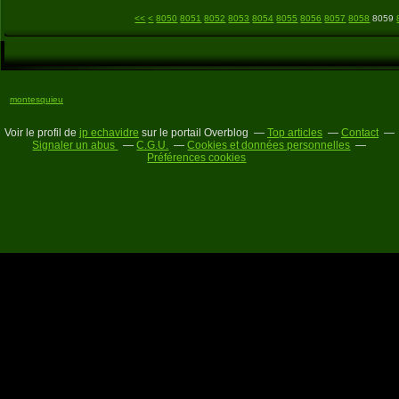
8000
8010
8020
8030
8040
<<
<
8050
8051
8052
8053
8054
8055
8056
8057
8058
8059
montesquieu
Voir le profil de
jp echavidre
sur le portail Overblog
Top articles
Contact
Signaler un abus
C.G.U.
Cookies et données personnelles
Préférences cookies