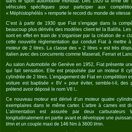
dans le sport automobile mondial. Dès 1920 la firme de 
véhicules spécifiques pour participer aux compéti
« Méphistophélès » remporte le record du monde de vitesse 
C’est à partir de 1930 que Fiat s’engage dans la compé
beaucoup plus dérivés des modèles client tel la Balilla. Le
sont en effet en train de s’organiser par la création de « c
cette nouvelle règlementation qui conduit Fiat à mettre 
moteur de 2 litres. La classe des « 2 litres » est très di
italien avec des concurrents comme Maserati, Ferrari et Lanc
Au salon Automobile de Genève en 1952, Fiat présente une 
qui fait sensation. Elle est propulsée par un moteur 8 c
cylindrée de 2 litres. L’engagement de Fiat en compétition es
voiture est baptisée « 8V » pour éviter, semble-t-il, de
prétend avoir déposé le nom V8 !..
Ce nouveau moteur est dérivé d’un moteur quatre cylind
exemplaires dans le même carter. L’arbre à cames est dis
L’alimentation est assurée par deux carburateurs 
longitudinalement en partie avant et développe une puissa
t/mn et un couple maxi de 146 Nm à 3600 t/mn.