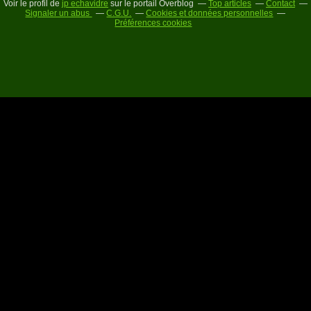
Voir le profil de
jp echavidre
sur le portail Overblog
Top articles
Contact
Signaler un abus
C.G.U.
Cookies et données personnelles
Préférences cookies