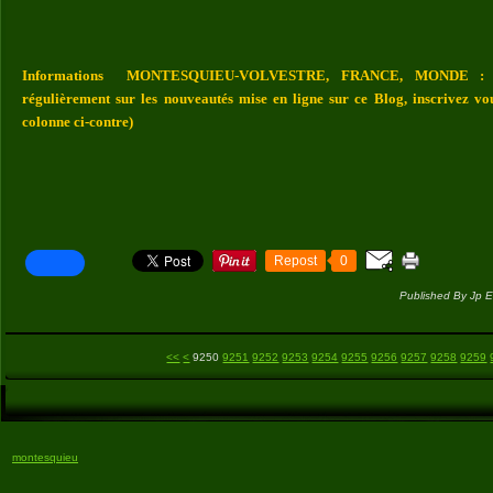
Informations MONTESQUIEU-VOLVESTRE, FRANCE, MONDE : Vou
régulièrement sur les nouveautés mise en ligne sur ce Blog, inscrivez vo
colonne ci-contre)
Repost
0
Published By Jp E
9200
9210
9220
9230
9240
<<
<
9250
9251
9252
9253
9254
9255
9256
9257
9258
9259
montesquieu