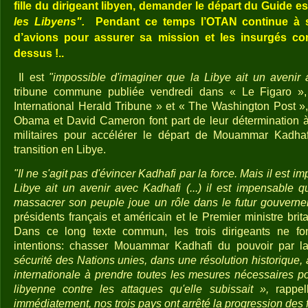
fille du dirigeant libyen, demander le départ du Guide e
les Libyens".
Pendant ce temps l’OTAN continue à 
d’avions pour assurer sa mission et les insurgés cont
dessus !..
Il est
"impossible d'imaginer que la Libye ait un avenir 
tribune commune publiée vendredi dans « Le Figaro »
International Herald Tribune » et « The Washington Post »
Obama et David Cameron font part de leur détermination à
militaires pour accélérer le départ de Mouammar Kadhaf
transition en Libye.
"Il ne s'agit pas d'évincer Kadhafi par la force. Mais il est i
Libye ait un avenir avec Kadhafi (...) il est impensable 
massacrer son peuple joue un rôle dans le futur gouverne
présidents français et américain et le Premier ministre brit
Dans ce long texte commun, les trois dirigeants ne fo
intentions: chasser Mouammar Kadhafi du pouvoir par l
sécurité des Nations unies, dans une résolution historique
internationale à prendre toutes les mesures nécessaires po
libyenne contre les attaques qu'elle subissait »,
rappell
immédiatement, nos trois pays ont arrêté la progression des 