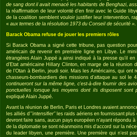
de sang dont il avait menacé les habitants de Benghazi, ass
la réaffirmation de leur volonté d'en finir avec le Guide lib
de la coalition semblent vouloir justifier leur intervention, r
«
aux termes de la résolution 1973 du Conseil de sécurité ».
Barack Obama refuse de jouer les premiers rôles
Si Barack Obama a signé cette tribune, pas question pour
américain de revenir en première ligne en Libye. Le minis
étrangères Alain Juppé a ainsi indiqué à la presse qu'il en a
d'Etat américaine Hillary Clinton, en marge de la réunion 
de l'Otan à Berlin, jeudi soir. Mais les Américains, qui ont 
chasseurs-bombardiers des missions d'attaque au sol le 4 
continueront sur la même ligne, c'est-à-dire fournir des avi
ponctuelles lorsque les moyens dont ils disposent sont pa
expliqué Alain Juppé.
Avant la réunion de Berlin, Paris et Londres avaient annoncé
les alliés d'
"intensifier"
les raids aériens en fournissant plus d
devront faire sans, aucun pays européen n'ayant répondu à
de la diplomatie se sont néanmoins mis d'accord sur la néce
du leader libyen, une première. Une première qui n'est pas