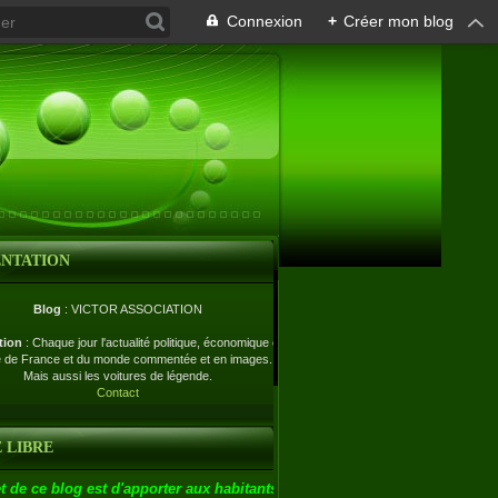
Connexion
+
Créer mon blog
ENTATION
Blog
: VICTOR ASSOCIATION
tion
: Chaque jour l'actualité politique, économique et
e de France et du monde commentée et en images.
Mais aussi les voitures de légende.
Contact
 LIBRE
t de ce blog est d'apporter aux habitants