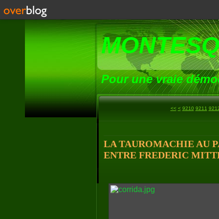
MONTESQ
Pour une vraie démoc
9200
<<
<
9210
9211
921
LA TAUROMACHIE AU P
ENTRE FREDERIC MITTE