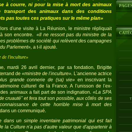
se à courre, ni pour la mise à mort des animaux
PAGE
le transport des animaux dans des conditions
ts pas toutes ces pratiques sur le même plan»
 lors d'une visite à La Réunion, le ministre répliquait
CATÉ
 à son encontre.
«Il ne ressort pas du ministre de la
 ces problèmes de société qui relèvent des campagnes
 du Parlement»,
a t-il ajouté.
 de l'inculture»
, mardi 26 avril dernier, par sa fondation, Brigitte
tterrand de
«ministre de l'inculture».
L'ancienne actrice
plus grande connerie de (sa) vie»
en inscrivant la
atrimoine culturel de la France. A l'unisson de l'ex-
n des animaux a fait part de son indignation.
«La SPA
e cruauté" et fera tout son possible, aux côtés de ses
T
connaissance de cette horrible mise à mort des
n dans un communiqué.
e dans un simple inventaire patrimonial qui est fait
 la Culture n'a pas d'autre valeur que d'appartenir à