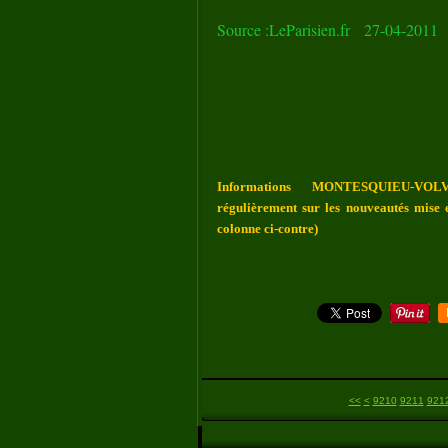
Source :LeParisien.fr 27-04-2011
Informations MONTESQUIEU-VOLV
régulièrement sur les nouveautés mise e
colonne ci-contre)
9200
<<
<
9210
9211
921