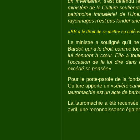
un inventaire»,
s'est défendu l
ministère de la Culture soutiend
patrimoine immatériel de l'Un
rayonnages n'est pas fonder une
«BB a le droit de se mettre en colère
Le ministre a souligné qu'il n
Bardot, qui a le droit, comme to
lui tiennent à cœur. Elle a to
l'occasion de le lui dire dans
excédé sa pensée».
Pour le porte-parole de la fond
Culture apporte un
«sévère camouf
tauromachie est un acte de barba
La tauromachie a été recensée a
avril, une reconnaissance égalem