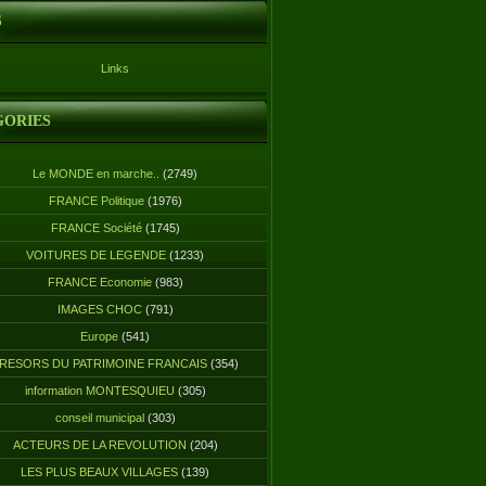
S
Links
GORIES
Le MONDE en marche..
(2749)
FRANCE Politique
(1976)
FRANCE Société
(1745)
VOITURES DE LEGENDE
(1233)
FRANCE Economie
(983)
IMAGES CHOC
(791)
Europe
(541)
RESORS DU PATRIMOINE FRANCAIS
(354)
information MONTESQUIEU
(305)
conseil municipal
(303)
ACTEURS DE LA REVOLUTION
(204)
LES PLUS BEAUX VILLAGES
(139)