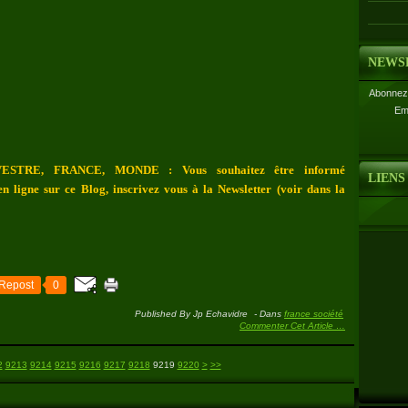
NEWS
Abonnez-
Em
ESTRE, FRANCE, MONDE : Vous souhaitez être informé
LIENS
n ligne sur ce Blog, inscrivez vous à la Newsletter (voir dans la
Repost
0
Published By Jp Echavidre
-
Dans
france société
Commenter Cet Article
…
9230
9240
9250
9260
9270
9280
9290
9300
9400
9500
9600
9700
9800
9900
10000
10100
10200
10300
10400
10500
10600
10700
10800
10900
11000
11100
11200
11300
11400
11500
11600
11700
11800
11900
12000
12100
12200
12300
2
9213
9214
9215
9216
9217
9218
9219
9220
>
>>