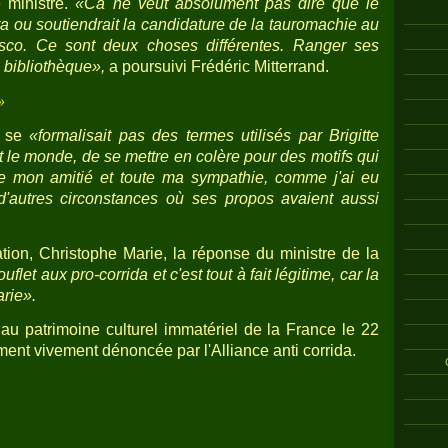
e ministre.
«Ca ne veut absolument pas dire que le
ra ou soutiendrait la candidature de la tauromachie au
esco. Ce sont deux choses différentes. Ranger ses
 bibliothèque»,
a poursuivi Frédéric Mitterrand.
»
e se
«formalisait pas des termes utilisés par Brigitte
ut le monde, de se mettre en colère pour des motifs qui
ute mon amitié et toute ma sympathie, comme j'ai eu
 d'autres circonstances où ses propos avaient aussi
ation, Christophe Marie, la réponse du ministre de la
let aux pro-corrida et c'est tout à fait légitime, car la
rie».
u patrimoine culturel immatériel de la France le 22
ent vivement dénoncée par l'Alliance anti corrida.