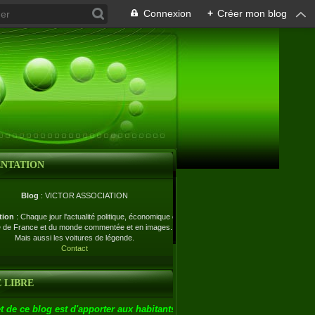
Connexion
+
Créer mon blog
ENTATION
Blog
: VICTOR ASSOCIATION
tion
: Chaque jour l'actualité politique, économique et
e de France et du monde commentée et en images.
Mais aussi les voitures de légende.
Contact
 LIBRE
t de ce blog est d'apporter aux habitants