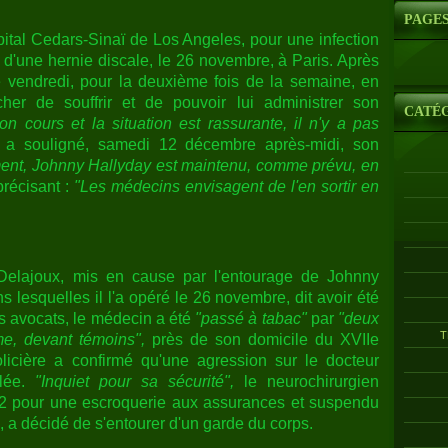
PAGE
hôpital Cedars-Sinaï de Los Angeles, pour une infection
n, d'une hernie discale, le 26 novembre, à Paris. Après
cé vendredi, pour la deuxième fois de la semaine, en
cher de souffrir et de pouvoir lui administrer son
CATÉ
son cours et la situation est rassurante, il n'y a pas
a souligné, samedi 12 décembre après-midi, son
ent, Johnny Hallyday est maintenu, comme prévu, en
 précisant :
"Les médecins envisagent de l'en sortir en
Delajoux, mis en cause par l'entourage de Johnny
s lesquelles il l'a opéré le 26 novembre, dit avoir été
es avocats, le médecin a été
"passé à tabac"
par
"deux
T
e, devant témoins",
près de son domicile du XVIIe
licière a confirmé qu'une agression sur le docteur
alée.
"Inquiet pour sa sécurité",
le neurochirurgien
2 pour une escroquerie aux assurances et suspendu
e, a décidé de s'entourer d'un garde du corps.