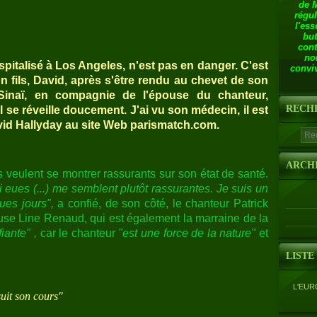
de 
régul
l'ess
but
cont
no
pitalisé à Los Angeles, n'est pas en danger. C'est
conviv
n fils, David, après s'être rendu au chevet de son
-Sinaï, en compagnie de l'épouse du chanteur,
RECH
l se réveille doucement. J'ai vu son médecin, il est
vid Hallyday au site Web parismatch.com.
ARCH
 veulent se montrer rassurants sur son état de santé.
i eues (...) me semblent plutôt rassurantes. Je suis un
ues jours",
a confié, de son côté, le chanteur Patrick
se Line Renaud, qui est également la marraine de la
iante" ,
car le chanteur
"est une force de la nature"
et
LISTE
L'EUR
uit son cours"