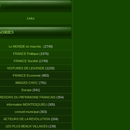
S
Links
GORIES
Le MONDE en marche..
(2749)
FRANCE Politique
(1976)
FRANCE Société
(1745)
VOITURES DE LEGENDE
(1233)
FRANCE Economie
(983)
IMAGES CHOC
(791)
Europe
(541)
RESORS DU PATRIMOINE FRANCAIS
(354)
information MONTESQUIEU
(305)
conseil municipal
(303)
ACTEURS DE LA REVOLUTION
(204)
LES PLUS BEAUX VILLAGES
(139)