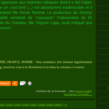
'agression aux violentes attaques dont il a fait l'objet.
on s'est livré (...) est absolument inadmissible et il
 estimé Me Hervé Temime. Le producteur de Johnny,
alifié vendredi de
"massacre"
l'intervention du Dr
te du chanteur, Me Virginie Lapp, avait indiqué que
ecours".
, FRANCE, MONDE : Vous souhaitez être informé régulièrement
g, inscrivez vous à la Newsletter (voir dans la colonne ci-contre)
Repost
0
Published By Jp Echavidre
-
Dans
france société
Commenter Cet Article
…
10970
10980
10990
11000
11100
11200
11300
11400
11500
11600
11700
11800
11900
12000
12100
12200
12300
0953
10954
10955
10956
10957
10958
10959
10960
>
>>