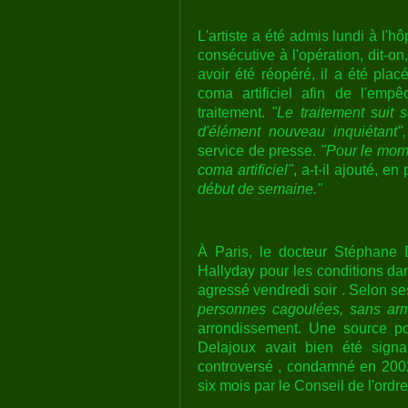
L'artiste a été admis lundi à l'
consécutive à l'opération, dit-o
avoir été réopéré, il a été pla
coma artificiel afin de l'empê
traitement.
"Le traitement suit 
d'élément nouveau inquiétant",
service de presse.
"Pour le mom
coma artificiel"
, a-t-il ajouté, en
début de semaine."
À Paris, le docteur Stéphane 
Hallyday pour les conditions dan
agressé vendredi soir . Selon s
personnes cagoulées, sans arm
arrondissement. Une source po
Delajoux avait bien été sign
controversé , condamné en 200
six mois par le Conseil de l'ordr