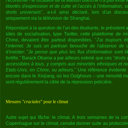
l'économie - le locataire de la Maison blanche n'a pas évité l
libertés d'expression et de culte et l'accès à l'information,
droits universels
", a-t-il ainsi déclaré, lors d'un disc
uniquement via la télévision de Shanghai.
Répondant à la question de l'un des étudiants, le président 
sites de socialisation, type Twitter, cette plateforme de mi
Chine, devaient être partout disponibles.
"J'ai toujours é
l'internet. Je suis un partisan farouche de l'absence de 
d'insister:
"Je pense que plus les flux d'information sont l
fortifie."
Barack Obama a par ailleurs estimé que ces
"droits
accessibles à tous, y compris aux minorités ethniques et re
Etats-Unis, en Chine, ou ailleurs."
Une référence évidente à
encore dans le Xinjiang, où les Ouïghours – une minorité 
sont régulièrement la cible de la répression policière.
Mesures
"cruciales"
pour le climat
Autre sujet qui fâche: le climat. A trois semaines de la co
Copenhague sur le climat, censée donner suite au protoco