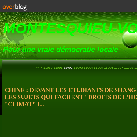
MONTESQUIEU-V
Pour une vraie démocratie locale
11000
11010
11020
11030
11040
11050
11060
11070
11080
<<
<
11090
11091
11092
11093
11094
11095
11096
11097
11098
1
CHINE : DEVANT LES ETUDIANTS DE SHAN
LES SUJETS QUI FACHENT "DROITS DE L'
"CLIMAT" !...