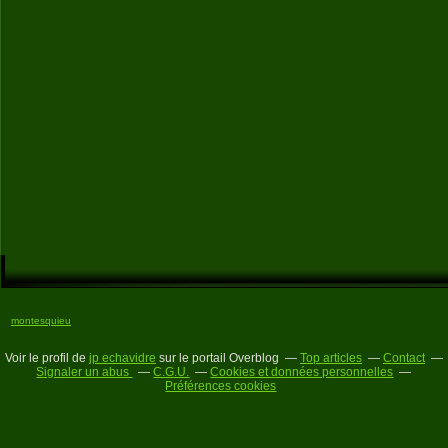
montesquieu
Voir le profil de
jp echavidre
sur le portail Overblog
Top articles
Contact
Signaler un abus
C.G.U.
Cookies et données personnelles
Préférences cookies