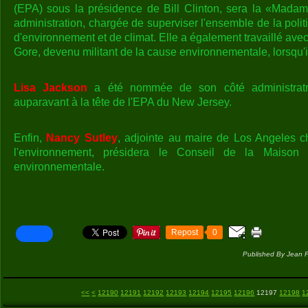
(EPA) sous la présidence de Bill Clinton, sera la «Madam
administration, chargée de superviser l'ensemble de la polit
d'environnement et de climat. Elle a également travaillé avec
Gore, devenu militant de la cause environnementale, lorsqu'il
Lisa Jackson
a été nommée de son côté administratri
auparavant à la tête de l'EPA du New Jersey.
Enfin,
Nancy Sutley
, adjointe au maire de Los Angeles c
l'environnement, présidera le Conseil de la Maison 
environnementale.
Repost
0
Published By Jean P
12100
12110
12120
12130
12140
12150
12160
12170
12180
<<
<
12190
12191
12192
12193
12194
12195
12196
12197
12198
1