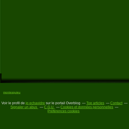
montesquieu
Voir le profil de
jp echavidre
sur le portail Overblog
Top articles
Contact
Signaler un abus
C.G.U.
Cookies et données personnelles
Préférences cookies