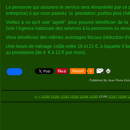
La personne qui assurera le service sera rémunérée par ce p
entreprise) à qui vous paierez la prestation, parfois plus chè
Veillez à ce qu'il soit "agréé" pour pouvoir bénéficier de l
(voir l'Agence nationale des services à la personnes ou rens
Vous bénéficiez des mêmes avantages fiscaux (réduction d'
Une heure de ménage coûte entre 16 et 21 €, à laquelle il f
au prestataire (de 4 € à 12 € par mois).
Repost
0
Published By Jean Pierre Ech
12100
12110
12120
12130
12140
12150
12160
12170
12180
<<
<
12190
12191
12192
12193
12194
12195
12196
12197
12198
1