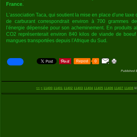
France
.
L'association Taca, qui soutient la mise en place d'une taxe c
de carburant correspondrait environ à 700 grammes d
l'énergie dépensée pour son acheminement. En produits al
CO2 représenterait environ 840 kilos de viande de boeuf
mangues transportées depuis l'Afrique du Sud.
Repost
0
Published 
<<
<
11400
11401
11402
11403
11404
11405
11406
11407
11408
1