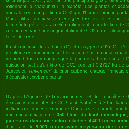
scientifique "CO2", est l'un des principaux gaz à effet de
retiennent la chaleur sur la planète. Les plantes et océ
normalement une partie du CO2 que l'homme produit par la 
Mais l'utilisation massive d'énergies fossiles, telles que le
bien sûr le pétrole, a accéléré infiniment la production de C
ce qui a entraîné une augmentation de CO2 dans l'atmosphè
l'effet de serre.
Il est composé de carbone (C) et d'oxygène (O2). Or, c'e
problème environnemental. Le calcul de notre consommati
ne prend donc en compte que la part de carbone dans le 
puisqu'on sait qu'un kilo de CO2 contient 0,2727 kg de 
Jancovici,
"l'inventeur"
du bilan carbone, chaque Français 
d'équivalent carbone par an.
D'après l'Agence de l'environnement et de la maîtrise d
émissions mondiales de CO2 sont évaluées à 30 milliards d
milliards de tonnes de carbone. Dans la vie courante, une 
une consommation de
350
litres de fioul domestique
parcourus dans une voiture citadine
,
4.400 km en berli
d'un trajet de
9.000 km en avion moyen-courrier
ou d