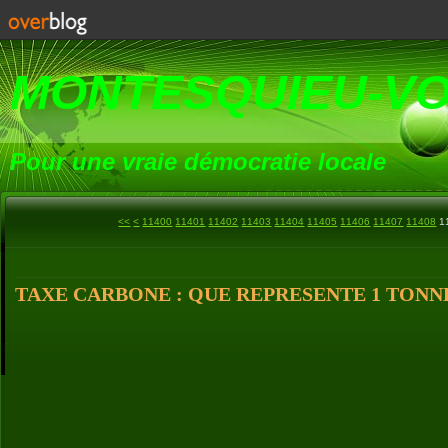
MONTESQUIEU-V
Pour une vraie démocratie locale
<<
<
11400
11401
11402
11403
11404
11405
11406
11407
11408
1
TAXE CARBONE : QUE REPRESENTE 1 TONNE