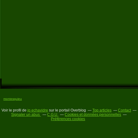
montesquieu
Voir le profil de
jp echavidre
sur le portail Overblog
Top articles
Contact
Signaler un abus
C.G.U.
Cookies et données personnelles
Préférences cookies