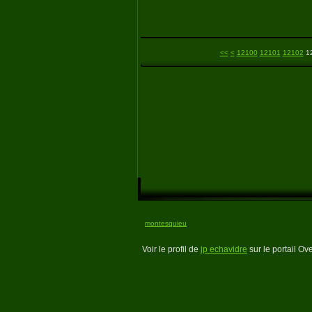
<<
<
12100
12101
12102
1
montesquieu
Voir le profil de
jp echavidre
sur le portail Ov