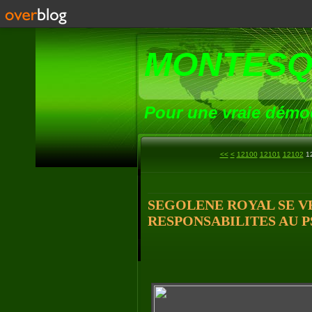
MONTESQ
Pour une vraie démoc
<<
<
12100
12101
12102
1
SEGOLENE ROYAL SE V
RESPONSABILITES AU P