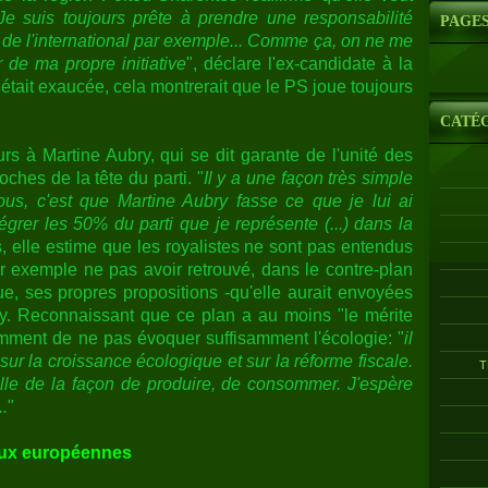
Je suis toujours prête à prendre une responsabilité
PAGE
 de l'international par exemple... Comme ça, on ne me
de ma propre initiative
", déclare l'ex-candidate à la
 était exaucée, cela montrerait que le PS joue toujours
CATÉ
s à Martine Aubry, qui se dit garante de l'unité des
oches de la tête du parti. "
Il y a une façon très simple
 tous, c'est que Martine Aubry fasse ce que je lui ai
égrer les 50% du parti que je représente (...) dans la
s, elle estime que les royalistes ne sont pas entendus
ar exemple ne pas avoir retrouvé, dans le contre-plan
ue,
ses propres propositions -qu'elle aurait envoyées
ry. Reconnaissant que ce plan a au moins "le mérite
tamment de ne pas évoquer suffisamment l'écologie: "
il
 sur la croissance écologique et sur la réforme fiscale.
T
relle de la façon de produire, de consommer. J'espère
.
"
aux européennes