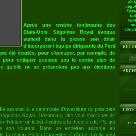
de 
régul
l'ess
but
cont
Après une rentrée tonitruante des
no
conviv
Etats-Unis, Ségolène Royal évoque
samedi dans la presse son désir
d'incorporer l'équipe dirigeante du Parti
RECH
ont été écartés, pour s'occuper, par exemple, de
ite pour critiquer quelque peu le contre plan de
ce qu'elle ne se présentera pas aux élections
ARCH
lle assistait à la cérémonie d'investiture du président
LISTE
égolène Royal. Désormais, elle veut s'occuper de
n d'obtenir un ticket d'entrée à la direction du PS, qui
L'EUR
e son courant. Dans un entretien accordé au
e la région Poitou-Charentes réaffirme qu'elle veut