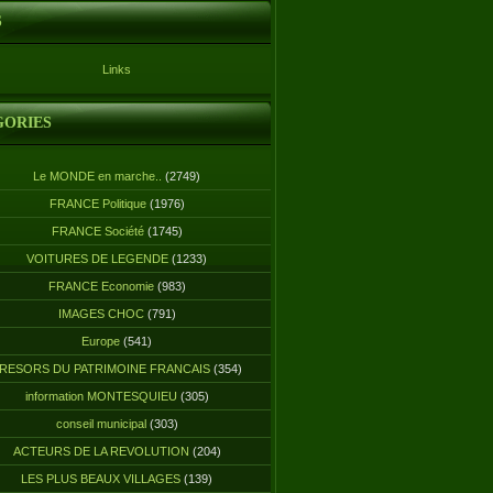
S
Links
GORIES
Le MONDE en marche..
(2749)
FRANCE Politique
(1976)
FRANCE Société
(1745)
VOITURES DE LEGENDE
(1233)
FRANCE Economie
(983)
IMAGES CHOC
(791)
Europe
(541)
RESORS DU PATRIMOINE FRANCAIS
(354)
information MONTESQUIEU
(305)
conseil municipal
(303)
ACTEURS DE LA REVOLUTION
(204)
LES PLUS BEAUX VILLAGES
(139)