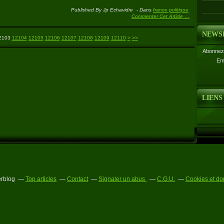
Published By Jp Echavidre
-
Dans
france politique
Commenter Cet Article
…
NEWS
12120
12130
12140
12150
12160
12170
12180
12190
12200
12300
2103
12104
12105
12106
12107
12108
12109
12110
>
>>
Abonnez-
Em
LIENS
erblog
Top articles
Contact
Signaler un abus
C.G.U.
Cookies et do