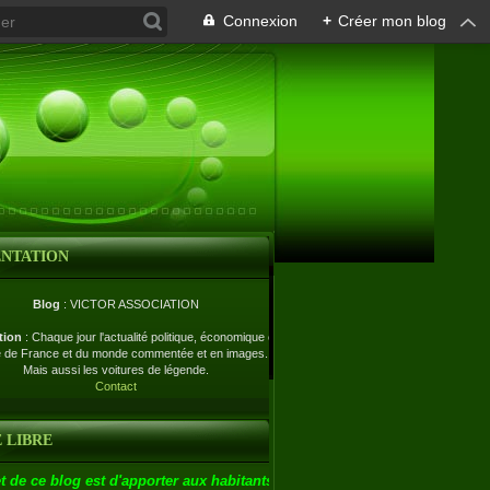
Connexion
+
Créer mon blog
ENTATION
Blog
: VICTOR ASSOCIATION
tion
: Chaque jour l'actualité politique, économique et
e de France et du monde commentée et en images.
Mais aussi les voitures de légende.
Contact
 LIBRE
t de ce blog est d'apporter aux habitants