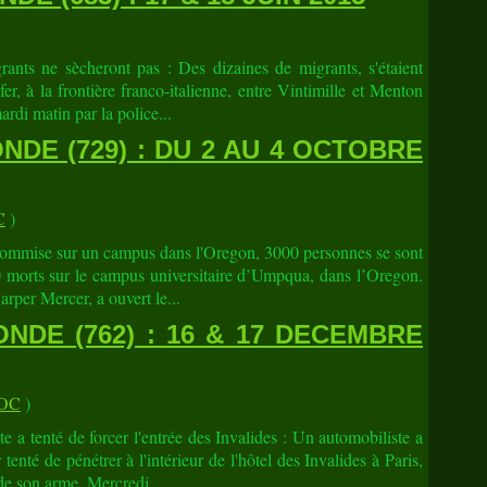
ants ne sècheront pas : Des dizaines de migrants, s'étaient
r, à la frontière franco-italienne, entre Vintimille et Menton
rdi matin par la police...
DE (729) : DU 2 AU 4 OCTOBRE
C
)
 commise sur un campus dans l'Oregon, 3000 personnes se sont
10 morts sur le campus universitaire d’Umpqua, dans l’Oregon.
per Mercer, a ouvert le...
NDE (762) : 16 & 17 DECEMBRE
OC
)
a tenté de forcer l'entrée des Invalides : Un automobiliste a
tenté de pénétrer à l'intérieur de l'hôtel des Invalides à Paris,
e son arme. Mercredi...