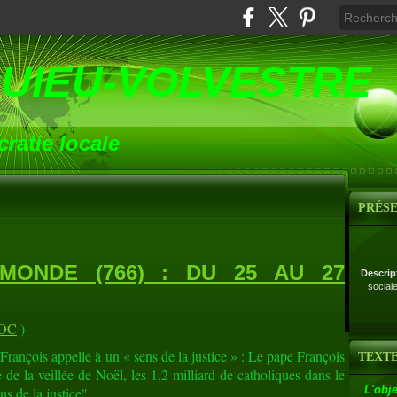
UIEU-VOLVESTRE
ratie locale
PRÉS
ONDE (766) : DU 25 AU 27
Descrip
social
OC
)
ançois appelle à un « sens de la justice » : Le pape François
TEXTE
e de la veillée de Noël, les 1,2 milliard de catholiques dans le
L'obje
s de la justice"...