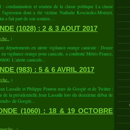
 condamnation et soutien de la classe politique La classe
l'agression dont a été victime Nathalie Kosciusko-Morizet,
ui a fait part de son soutien....
E (1028) : 2 & 3 AOUT 2017
che..
)
ze départements en alerte vigilance orange canicule : Douze
 en vigilance orange pour canicule, a confirmé Météo-France,
6h00. L'alerte canicule...
E (983) : 5 & 6 AVRIL 2017
che..
)
ean Lassalle et Philippe Poutou stars de Google et de Twitter :
 de la présidentielle.Jean Lassalle lors du deuxième débat de
rends» de Google...
NDE (1060) : 18 & 19 OCTOBRE
arche..
)