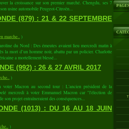
rouver la croissance sur son premier marché. Chengdu, ses 7
PAGE
 son usine automobile Peugeot-Citroën...
DE (879) : 21 & 22 SEPTEMBRE
CATÉ
 marche..
)
roline du Nord : Des émeutes avaient lieu mercredi matin à
ès la mort d’un homme noir, abattu par un policier. Charlotte
éricaine a mortellement blessé...
E (992) : 26 & 27 AVRIL 2017
che..
)
à voter Macron au second tour : L'ancien président de la
elé mercredi à voter Emmanuel Macron car "l'élection de
T
e son projet entraîneraient des conséquences...
DE (1013) : DU 16 AU 18 JUIN
he..
)