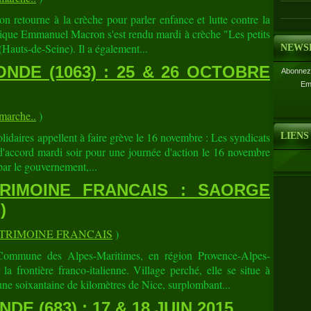
retourne à la crèche pour parler enfance et lutte contre la
lique Emmanuel Macron s'est rendu mardi à crèche "Les petits
Hauts-de-Seine). Il a également...
NEWS
NDE (1063) : 25 & 26 OCTOBRE
Abonnez-
Em
arche..
)
daires appellent à faire grève le 16 novembre : Les syndicats
LIENS
d'accord mardi soir pour une journée d'action le 16 novembre
par le gouvernement,...
RIMOINE FRANCAIS : SAORGE
)
TRIMOINE FRANCAIS
)
ne des Alpes-Maritimes, en région Provence-Alpes-
a frontière franco-italienne. Village perché, elle se situe à
ne soixantaine de kilomètres de Nice, surplombant...
E (683) : 17 & 18 JUIN 2015