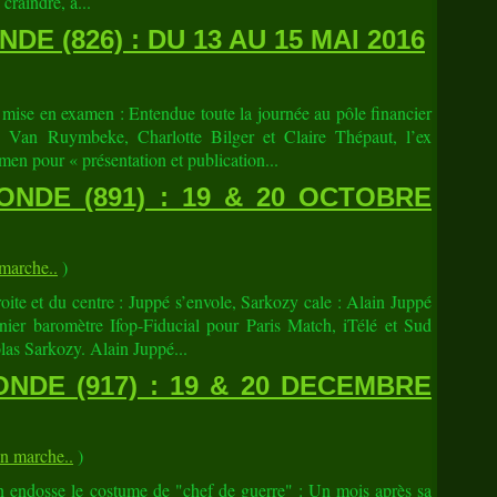
 craindre, a...
E (826) : DU 13 AU 15 MAI 2016
mise en examen : Entendue toute la journée au pôle financier
d Van Ruymbeke, Charlotte Bilger et Claire Thépaut, l’ex
men pour « présentation et publication...
NDE (891) : 19 & 20 OCTOBRE
arche..
)
oite et du centre : Juppé s’envole, Sarkozy cale : Alain Juppé
rnier baromètre Ifop-Fiducial pour Paris Match, iTélé et Sud
las Sarkozy. Alain Juppé...
NDE (917) : 19 & 20 DECEMBRE
 marche..
)
 endosse le costume de "chef de guerre" : Un mois après sa