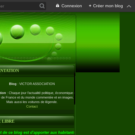
Connexion
+
Créer mon blog
ENTATION
Blog
: VICTOR ASSOCIATION
tion
: Chaque jour l'actualité politique, économique et
e de France et du monde commentée et en images.
Mais aussi les voitures de légende.
Contact
 LIBRE
t de ce blog est d'apporter aux habitants