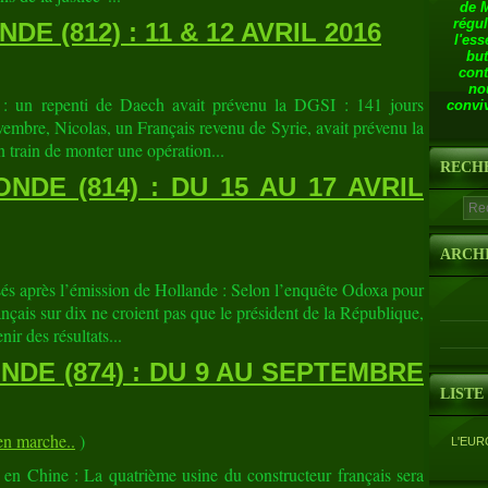
de 
régul
E (812) : 11 & 12 AVRIL 2016
l'ess
but
cont
no
s : un repenti de Daech avait prévenu la DGSI : 141 jours
conviv
embre, Nicolas, un Français revenu de Syrie, avait prévenu la
 train de monter une opération...
RECH
DE (814) : DU 15 AU 17 AVRIL
ARCH
sés après l’émission de Hollande : Selon l’enquête Odoxa pour
ançais sur dix ne croient pas que le président de la République,
ir des résultats...
DE (874) : DU 9 AU SEPTEMBRE
LISTE
 marche..
)
L'EUR
en Chine : La quatrième usine du constructeur français sera