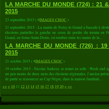
LA MARCHE DU MONDE (724) : 21 
2015
23 septembre 2015 ( #
IMAGES CHOC
)
21 septembre 2015 - La mairie de Noisy-le-Grand a basculé à droite
élections partielles la gauche ne cesse de perdre du terrain en 
Grand, en Seine-Saint-Denis, est tombée entre les mains de la...
LA MARCHE DU MONDE (726) : 1
2015
21 octobre 2015 ( #
IMAGES CHOC
)
19 octobre 2015 - Nicolas Sarkozy se remet en selle : Week end s
un peu moins de deux mois des élections régionales, l’ancien prési
de partir se ressourcer au Cap Nègre, dans la maison familiale...
30
40
50
60
70
80
90
100
200
300
400
<<
<
10
11
12
13
14
15
16
17
18
19
20
>
>>