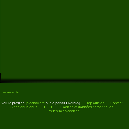
montesquieu
Voir le profil de
jp echavidre
sur le portail Overblog
Top articles
Contact
Signaler un abus
C.G.U.
Cookies et données personnelles
Préférences cookies