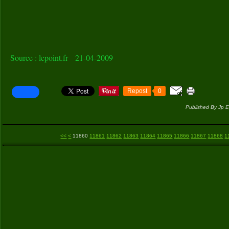
Source : lepoint.fr 21-04-2009
Repost
0
Published By Jp E
11800
11810
11820
11830
11840
11850
<<
<
11860
11861
11862
11863
11864
11865
11866
11867
11868
1