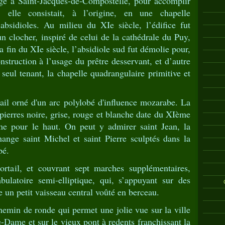
age à Saint-Jacques-de-Compostelle, pour accomplir
elle consistait, à l’origine, en une chapelle
absidioles. Au milieu du XIe siècle, l’édifice fut
un clocher, inspiré de celui de la cathédrale du Puy,
la fin du XIe siècle, l’absidiole sud fut démolie pour,
nstruction à l’usage du prêtre desservant, et d’autre
 seul tenant, la chapelle quadrangulaire primitive et
tail orné d'un arc polylobé d'influence mozarabe. La
pierres noire, grise, rouge et blanche date du XIème
me pour le haut. On peut y admirer saint Jean, la
hange saint Michel et saint Pierre sculptés dans la
bé.
ortail, et couvrant sept marches supplémentaires,
latoire semi-elliptique, qui, s’appuyant sur des
 un petit vaisseau central voûté en berceau.
hemin de ronde qui permet une jolie vue sur la ville
-Dame et sur le vieux pont à redents franchissant la