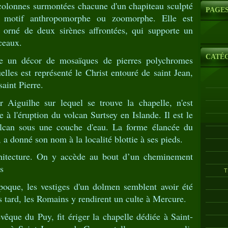
colonnes surmontées chacune d'un chapiteau sculpté
PAGE
un motif anthropomorphe ou zoomorphe. Elle est
é orné de deux sirènes affrontées, qui supporte un
ceaux.
CATÉ
ce un décor de mosaïques de pierres polychromes
elles est représenté le Christ entouré de saint Jean,
saint Pierre.
r Aiguilhe sur lequel se trouve la chapelle, n'est
 à l'éruption du volcan Surtsey en Islande. Il est le
volcan sous une couche d'eau. La forme élancée du
 a donné son nom à la localité blottie à ses pieds.
chitecture. On y accède au bout d’un cheminement
s
T
poque, les vestiges d'un dolmen semblent avoir été
us tard, les Romains y rendirent un culte à Mercure.
êque du Puy, fit ériger la chapelle dédiée à Saint-