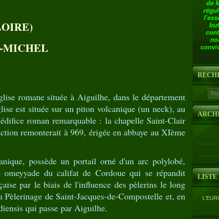
de 
régul
l'ess
OIRE)
but
cont
no
T-MICHEL
conviv
RECH
glise romane située à Aiguilhe, dans le département
lise est située sur un piton volcanique (un neck), au
ARCH
édifice roman remarquable : la chapelle Saint-Clair
uction remonterait à 969, érigée en abbaye au XIème
canique, possède un portail orné d'un arc polylobé,
ure omeyyade du califat de Cordoue qui se répandit
LISTE
aise par le biais de l'influence des pèlerins le long
u Pèlerinage de Saint-Jacques-de-Compostelle et, en
L'EUR
odiensis qui passe par Aiguilhe.