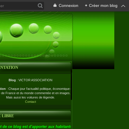
Connexion
+
Créer mon blog
ENTATION
Blog
: VICTOR ASSOCIATION
tion
: Chaque jour l'actualité politique, économique et
e de France et du monde commentée et en images.
Mais aussi les voitures de légende.
Contact
 LIBRE
t de ce blog est d'apporter aux habitants