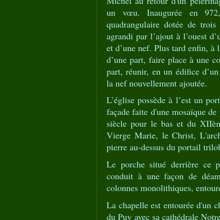
Michel au retour d'un pèlerin
un vœu. Inaugurée en 972, 
quadrangulaire dotée de trois 
agrandi par l’ajout à l’ouest d’
et d’une nef. Plus tard enfin, à 
d’une part, faire place à une co
part, réunir, en un édifice d’un
la nef nouvellement ajoutée.
L’église possède à l’est un por
façade faite d'une mosaïque de 
siècle pour le bas et du XIIè
Vierge Marie, le Christ, L'arc
pierre au-dessus du portail trilo
Le porche situé derrière ce p
conduit à une façon de déambu
colonnes monolithiques, entoure
La chapelle est entourée d'un c
du Puy avec sa cathédrale Notre