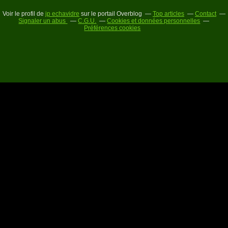
Voir le profil de
jp echavidre
sur le portail Overblog
Top articles
Contact
Signaler un abus
C.G.U.
Cookies et données personnelles
Préférences cookies