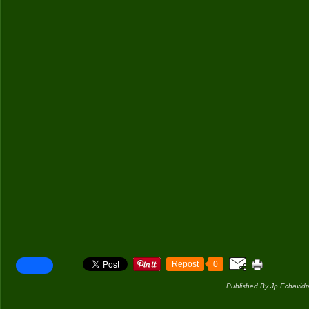
Repost
0
Published By Jp Echavidr