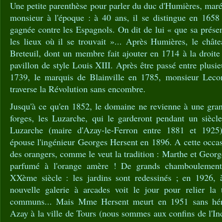
Une petite parenthèse pour parler du duc d'Humières, mar
monsieur à l'époque : à 40 ans, il se distingue en 1658 
gagnée contre les Espagnols. On dit de lui « que sa présen
les lieux où il se trouvait »... Après Humières, le chât
Breteuil, dont un membre fait ajouter en 1714 à la droite 
pavillon de style Louis XIII. Après être passé entre plusie
1739, le marquis de Blainville en 1785, monsieur Leco
traverse la Révolution sans encombre.
Jusqu'à ce qu'en 1852, le domaine ne revienne à une gran
forges, les Luzarche, qui le garderont pendant un siècle
Luzarche (maire d'Azay-le-Ferron entre 1881 et 1925)
épouse l'ingénieur Georges Hersent en 1896. A cette occasi
des orangers, comme le veut la tradition : Marthe et George
parfumé à l'orange amère ! De grands chamboulement
XXème siècle : les jardins sont redessinés ; en 1926, à
nouvelle galerie à arcades voit le jour pour relier la t
communs... Mais Mme Hersent meurt en 1951 sans hérit
Azay à la ville de Tours (nous sommes aux confins de l'Ind