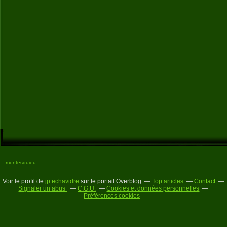
montesquieu
Voir le profil de
jp echavidre
sur le portail Overblog
Top articles
Contact
Signaler un abus
C.G.U.
Cookies et données personnelles
Préférences cookies