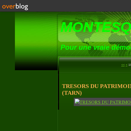
MONTESQ
Pour une vraie démoc
<<
<
1
TRESORS DU PATRIMOIN
(TARN)