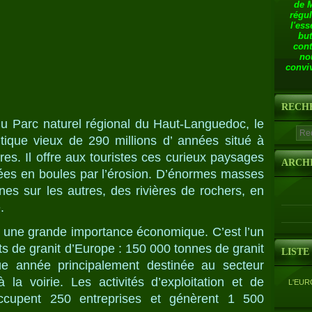
de 
régul
l'ess
but
cont
no
conviv
RECH
u Parc naturel régional du Haut-Languedoc, le
tique vieux de 290 millions d’ années situé à
es. Il offre aux touristes ces curieux paysages
ARCH
tées en boules par l’érosion. D’énormes masses
unes sur les autres, des rivières de rochers, en
.
 une grande importance économique. C’est l’un
s de granit d’Europe : 150 000 tonnes de granit
LISTE
ue année principalement destinée au secteur
 la voirie. Les activités d’exploitation et de
L'EUR
occupent 250 entreprises et génèrent 1 500