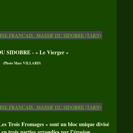
U SIDOBRE - « Le Vierger »
(Photo Marc VILLARD)
 Trois Fromages » sont un bloc unique divisé
) en trois parties arrondies par l’érosion.