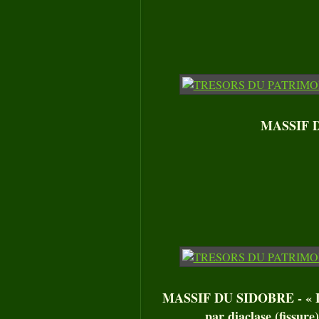
MASSIF D
MASSIF DU SIDOBRE - « Les
par diaclase (fissure