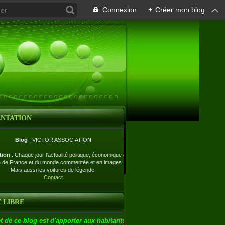
Connexion
+
Créer mon blog
ENTATION
Blog
: VICTOR ASSOCIATION
tion
: Chaque jour l'actualité politique, économique et
e de France et du monde commentée et en images.
Mais aussi les voitures de légende.
Contact
 LIBRE
t de ce blog est d'apporter aux habitants