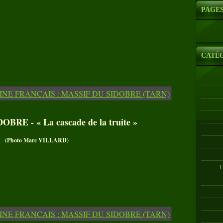
PAGE
CATÉ
BRE - « La cascade de la truite »
(Photo Marc VILLARD)
T