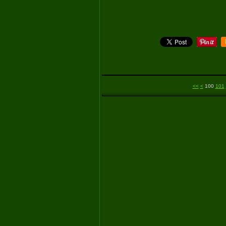
<<
<
100
101