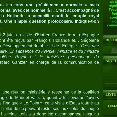
de 
ous les tons une présidence « normale » mais
régul
l'ess
normal avec cet homme là !.. C'est accompagné de
but
s Hollande a accueilli mardi le couple royal
cont
ia. Une simple question protocolaire, indique-t-on
no
conviv
.
i 2 juin, en visite d'Etat en France, le roi d'Espagne
 ont été reçus par François Hollande et… Ségolène
RECH
du Développement durable et de l'Energie.
"C'est une
aire. En l'absence du Premier ministre et du ministre
égolène Royal est le troisième personnage du
ARCH
spard Gantzer, en charge de la communication de
 une réunion ministérielle restreinte de la coalition
LISTE
ourage de Manuel Valls a, quant à lui, évoqué
"divers
'indique « Le Point », cette visite d'Etat a tourné au
L'EUR
s Hollande ne pouvant rester seul aux côtés du couple
e. La reine Letizia a donc été accompagnée jusqu'au