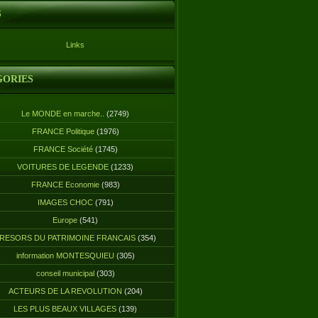
S
Links
GORIES
Le MONDE en marche..
(2749)
FRANCE Politique
(1976)
FRANCE Société
(1745)
VOITURES DE LEGENDE
(1233)
FRANCE Economie
(983)
IMAGES CHOC
(791)
Europe
(541)
RESORS DU PATRIMOINE FRANCAIS
(354)
information MONTESQUIEU
(305)
conseil municipal
(303)
ACTEURS DE LA REVOLUTION
(204)
LES PLUS BEAUX VILLAGES
(139)