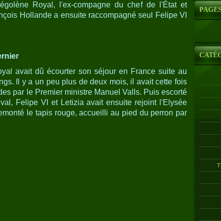
égolène Royal, l'ex-compagne du chef de l'État et
PAGE
çois Hollande a ensuite raccompagné seul Felipe VI
CATÉ
rnier
oyal avait dû écourter son séjour en France suite au
s. Il y a un peu plus de deux mois, il avait cette fois
ides par le Premier ministre Manuel Valls. Puis escorté
al, Felipe VI et Letizia avait ensuite rejoint l'Elysée
remonté le tapis rouge, accueilli au pied du perron par
T