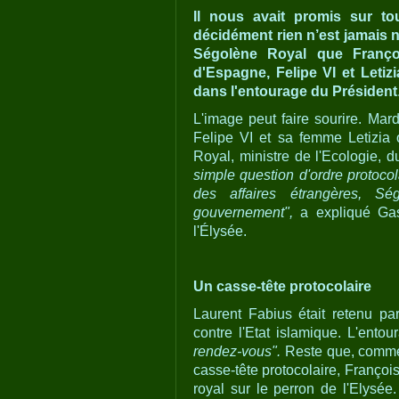
Il nous avait promis sur t
décidément rien n’est jamais 
Ségolène Royal que Françoi
d'Espagne, Felipe VI et Letiz
dans l'entourage du Président
L'image peut faire sourire. Mard
Felipe VI et sa femme Letizia
Royal, ministre de l'Ecologie, 
simple question d'ordre protocol
des affaires étrangères, S
gouvernement",
a expliqué Ga
l'Élysée.
Un casse-tête protocolaire
Laurent Fabius était retenu par
contre l'Etat islamique. L'ent
rendez-vous".
Reste que, comme l
casse-tête protocolaire, Françoi
royal sur le perron de l'Elysé