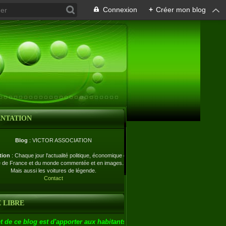
Connexion
+
Créer mon blog
ENTATION
Blog
: VICTOR ASSOCIATION
tion
: Chaque jour l'actualité politique, économique et
e de France et du monde commentée et en images.
Mais aussi les voitures de légende.
Contact
 LIBRE
t de ce blog est d'apporter aux habitants