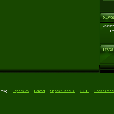
NEWS
Abonnez-
Em
LIENS
erblog
Top articles
Contact
Signaler un abus
C.G.U.
Cookies et do