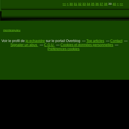
10
20
50
60
70
80
90
100
200
300
400
500
<<
<
30
31
32
33
34
35
36
37
38
39
40
>
>>
montesquieu
Voir le profil de
jp echavidre
sur le portail Overblog
Top articles
Contact
Signaler un abus
C.G.U.
Cookies et données personnelles
Préférences cookies