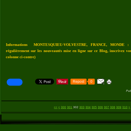
Informations MONTESQUIEU-VOLVESTRE, FRANCE, MONDE : Vou
régulièrement sur les nouveautés mise en ligne sur ce Blog, inscrivez vo
colonne ci-contre)
Repost
0
Pub
3
3
3
3
3
3
3
3
4
5
<<
<
300
301
302
303
304
305
306
307
308
309
310
>