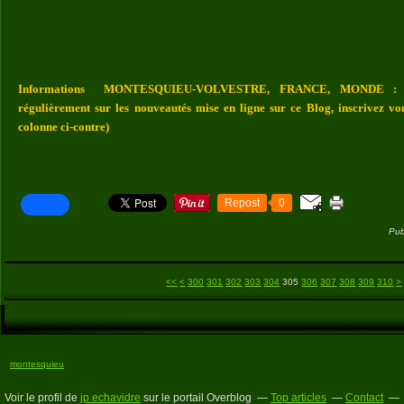
Informations MONTESQUIEU-VOLVESTRE, FRANCE, MONDE : Vou
régulièrement sur les nouveautés mise en ligne sur ce Blog, inscrivez vo
colonne ci-contre)
Repost
0
Pub
3
3
3
3
3
3
3
3
4
5
<<
<
300
301
302
303
304
305
306
307
308
309
310
>
montesquieu
Voir le profil de
jp echavidre
sur le portail Overblog
Top articles
Contact