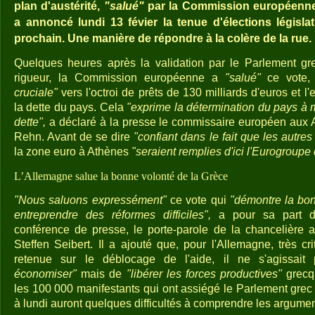
plan d'austérité,
"salué"
par la Commission européenne
a annoncé lundi 13 févier la tenue d'élections législat
prochain. Une manière de répondre à la colère de la rue.
Quelques heures après la validation par le Parlement g
rigueur, la Commission européenne a
"salué"
ce vote,
cruciale"
vers l'octroi de prêts de 130 milliards d'euros et l
la dette du pays. Cela
"exprime la détermination du pays à me
dette",
a déclaré à la presse le commissaire européen aux A
Rehn. Avant de se dire
"confiant dans le fait que les autres
la zone euro à Athènes
"seraient remplies d'ici l'Eurogroupe
L’Allemagne salue la bonne volonté de la Grèce
"Nous saluons expressément"
ce vote qui
"démontre la bo
entreprendre des réformes difficiles",
a pour sa part dé
conférence de presse, le porte-parole de la chancelière 
Steffen Seibert. Il a ajouté que, pour l'Allemagne, très c
retenue sur le déblocage de l'aide, il ne s'agissai
économiser"
mais de
"libérer les forces productives"
grecq
les 100 000 manifestants qui ont assiégé le Parlement grec
à lundi auront quelques difficultés à comprendre les argumen