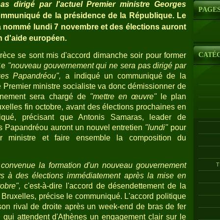
s dirigé par l'actuel Premier ministre Georges
PAGE
mmuniqué de la présidence de la République. Le
a nommé lundi 7 novembre et des élections auront
an d'aide européen.
CATÉ
rèce se sont mis d'accord dimanche soir pour former
 Ce
"nouveau gouvernement qui ne sera pas dirigé par
rges Papandréou",
a indiqué un communiqué de la
 Premier ministre socialiste va donc démissionner de
rnement sera chargé de
"mettre en œuvre"
le plan
xelles fin octobre, avant des élections prochaines en
qué, précisant que Antonis Samaras, leader de
ges Papandréou auront un nouvel entretien
"lundi"
pour
 ministre et faire ensemble la composition du
é convenue la formation d'un nouveau gouvernement
T
ys à des élections immédiatement après la mise en
obre",
c'est-à-dire l'accord de désendettement de la
 Bruxelles, précise le communiqué. L'accord politique
on rival de droite après un week-end de bras de fer
 qui attendent d'Athènes un engagement clair sur le