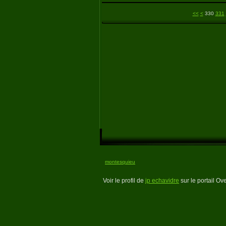
300
310
320
<<
<
330
331
montesquieu
Voir le profil de
jp echavidre
sur le portail Ov