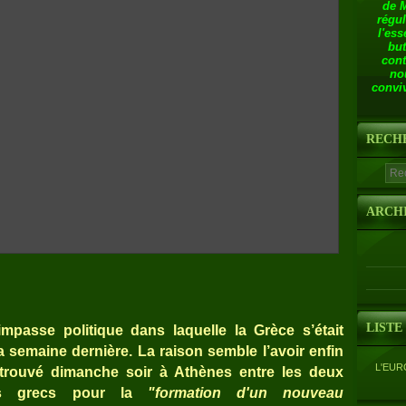
de 
régul
l'ess
but
cont
no
conviv
RECH
ARCH
LISTE
l’impasse politique dans laquelle la Grèce s’était
a semaine dernière. La raison semble l’avoir enfin
L'EUR
trouvé dimanche soir à Athènes entre les deux
ques grecs pour la
"formation d'un nouveau