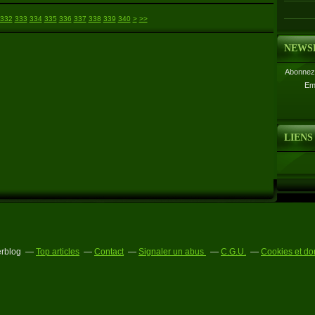
350
360
370
380
390
400
500
332
333
334
335
336
337
338
339
340
>
>>
NEWS
Abonnez-
Em
LIENS
erblog
Top articles
Contact
Signaler un abus
C.G.U.
Cookies et do