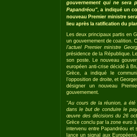
gouvernement qui ne sera pa
Papandréou",
a indiqué un co
nouveau Premier ministre ser
lieu après la ratification du pl
Les deux principaux partis en G
un gouvernement de coalition.
l'actuel Premier ministre Geo
présidence de la République. Le
son poste. Le nouveau gouve
européen anti-crise décidé à Bru
Grèce, a indiqué le communi
l'opposition de droite, et Geor
désigner un nouveau Premier
gouvernement.
"Au cours de la réunion, a ét
dans le but de conduire le pa
œuvre des décisions du 26 oct
Grèce conclu par la zone euro à
intervenu entre Papandréou et s
lance un signal aux Européens,