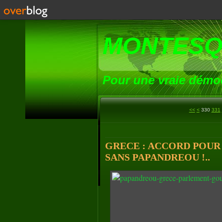
MONTESQ
Pour une vraie démoc
300
310
320
<<
<
330
331
GRECE : ACCORD POU
SANS PAPANDREOU !..