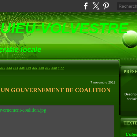
UIEU-VOLVESTRE
ratie locale
350
360
370
380
390
400
500
332
333
334
335
336
337
338
339
340
>
>>
PRÉS
7 novembre 2011
R UN GOUVERNEMENT DE COALITION
Descrip
social
TEXTE
L'obje