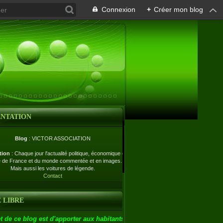
Connexion
+
Créer mon blog
ENTATION
Blog
: VICTOR ASSOCIATION
tion
: Chaque jour l'actualité politique, économique et
e de France et du monde commentée et en images.
Mais aussi les voitures de légende.
Contact
 LIBRE
t de ce blog est d'apporter aux habitants