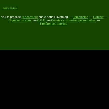
montesquieu
Voir le profil de
jp echavidre
sur le portail Overblog
Top articles
Contact
Signaler un abus
C.G.U.
Cookies et données personnelles
Préférences cookies