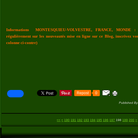
Informations MONTESQUIEU-VOLVESTRE, FRANCE, MONDE : Vou
régulièrement sur les nouveautés mise en ligne sur ce Blog, inscrivez vo
colonne ci-contre)
Repost
0
Published By
100
110
120
130
140
150
160
170
180
3
<<
<
190
191
192
193
194
195
196
197
198
199
200
>