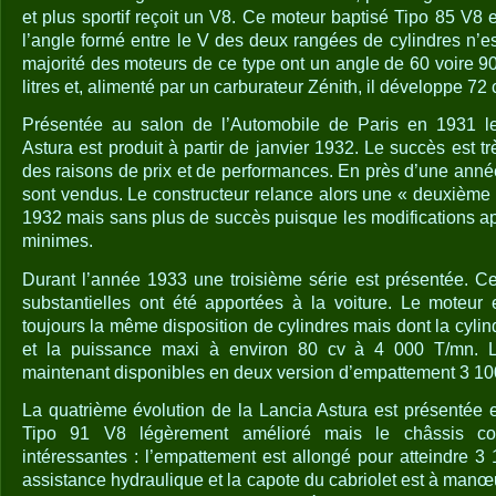
et plus sportif reçoit un V8. Ce moteur baptisé Tipo 85 V8 
l’angle formé entre le V des deux rangées de cylindres n’e
majorité des moteurs de ce type ont un angle de 60 voire 90
litres et, alimenté par un carburateur Zénith, il développe 72 
Présentée au salon de l’Automobile de Paris en 1931 l
Astura est produit à partir de janvier 1932. Le succès est t
des raisons de prix et de performances. En près d’une an
sont vendus. Le constructeur relance alors une « deuxième s
1932 mais sans plus de succès puisque les modifications ap
minimes.
Durant l’année 1933 une troisième série est présentée. Cet
substantielles ont été apportées à la voiture. Le moteur
toujours la même disposition de cylindres mais dont la cylind
et la puissance maxi à environ 80 cv à 4 000 T/mn. 
maintenant disponibles en deux version d’empattement 3 1
La quatrième évolution de la Lancia Astura est présentée e
Tipo 91 V8 légèrement amélioré mais le châssis co
intéressantes : l’empattement est allongé pour atteindre 3
assistance hydraulique et la capote du cabriolet est à manœu