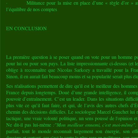
· Militance pour la mise en place d’une « règle d’or » assu
l’équilibre de nos comptes
EN CONCLUSION
La première question à se poser quand on vote pour un homme polit
pour lui ou pour son pays. La liste impressionnante ci-dessus (et le
oblige à reconnaître que Nicolas Sarkozy a travaillé pour la Fra
Sinon, il en aurait fait beaucoup moins et sa popularité serait plus él
Ses réalisations permettent de dire qu'il est le meilleur des homme
France depuis longtemps. Doué d’une grande intelligence, il compr
pouvoir d’entraînement. C’est un leader. Dans les situations diffici
plus vite ce qu’il faut faire, et qui, de l’avis des autres chefs d’É
chemin des décisions difficiles. Le sociologue Marcel Gauchet lui 
tactique, une vraie volonté politique, un sens poussé de l'opinion et
Ne dit-il pas lui-même
:"Mon meilleur ennemi, c'est moi-même".
parfait, tout le monde reconnaît largement son énergie, son eff
dossiers et surtout, car c'est la vertu la plus rare en politique, son co