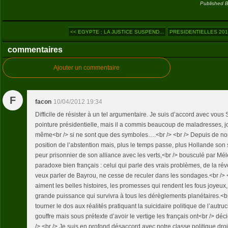
Published B
<< EGYPTE : LA JUSTICE SUSPEND...
PRESIDENTIELLES 2012 
commentaires
Ajouter un commentaire
F
facon
10/04/2012 19:34
Difficile de résister à un tel argumentaire. Je suis d’accord avec vous S
pointure présidentielle, mais il a commis beaucoup de maladresses, 
même<br /> si ne sont que des symboles….<br /> <br /> Depuis de no
position de l’abstention mais, plus le temps passe, plus Hollande son 
peur prisonnier de son alliance avec les verts,<br /> bousculé par Mé
paradoxe bien français : celui qui parle des vrais problèmes, de la révol
veux parler de Bayrou, ne cesse de reculer dans les sondages.<br /> <b
aiment les belles histoires, les promesses qui rendent les fous joyeux,
grande puissance qui survivra à tous les dérèglements planétaires.<br />
tourner le dos aux réalités pratiquant la suicidaire politique de l’au
gouffre mais sous prétexte d’avoir le vertige les français ont<br /> déc
/> <br /> Je suis en profond désaccord avec notre classe politique dr