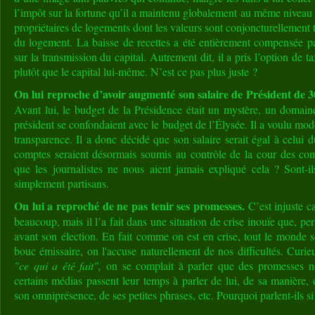
l’impôt sur la fortune qu’il a maintenu globalement au même niveau 
propriétaires de logements dont les valeurs sont conjoncturellement tr
du logement. La baisse de recettes a été entièrement compensée pa
sur la transmission du capital. Autrement dit, il a pris l’option de t
plutôt que le capital lui-même. N’est ce pas plus juste ?
On lui reproche d’avoir augmenté son salaire de Président de 
Avant lui, le budget de la Présidence était un mystère, un domain
président se confondaient avec le budget de l’Élysée. Il a voulu moder
transparence. Il a donc décidé que son salaire serait égal à celui d
comptes seraient désormais soumis au contrôle de la cour des 
que les journalistes ne nous aient jamais expliqué cela ? Sont-i
simplement partisans.
On lui a reproché de ne pas tenir ses promesses.
C’est injuste c
beaucoup, mais il l’a fait dans une situation de crise inouïe que, p
avant son élection. En fait comme on est en crise, tout le monde s
bouc émissaire, on l'accuse naturellement de nos difficultés. Curie
"ce qui a été fait",
on se complait à parler que des promesses n
certains médias passent leur temps à parler de lui, de sa manière, 
son omniprésence, de ses petites phrases, etc. Pourquoi parlent-ils 