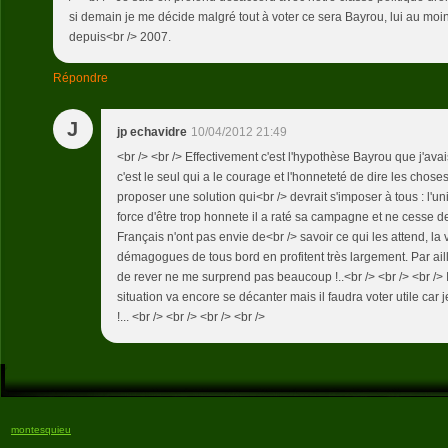
si demain je me décide malgré tout à voter ce sera Bayrou, lui au mo
depuis<br /> 2007.
Répondre
J
jp echavidre
10/04/2012 21:49
<br /> <br /> Effectivement c'est l'hypothèse Bayrou que j'ava
c'est le seul qui a le courage et l'honneteté de dire les chos
proposer une solution qui<br /> devrait s'imposer à tous : l'uni
force d'être trop honnete il a raté sa campagne et ne cesse 
Français n'ont pas envie de<br /> savoir ce qui les attend, la vé
démagogues de tous bord en profitent très largement. Par ail
de rever ne me surprend pas beaucoup !..<br /> <br /> <br /> I
situation va encore se décanter mais il faudra voter utile ca
!... <br /> <br /> <br /> <br />
montesquieu