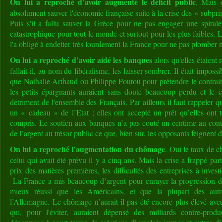
On lui a reproché d’avoir augmenté le déficit public
. Mais e
absolument sauver l'économie française suite à la crise des « subpr
Puis s'il a fallu sauver la Grèce pour ne pas engager une spirale
catastrophique pour tout le monde et surtout pour les plus faibles. La
l'a obligé à endetter très lourdement la France pour ne pas plomber 
On lui a reproché d’avoir aidé les banques
alors qu'elles étaient 
fallait-il, au nom du libéralisme, les laisser sombrer. Il était impossi
que Nathalie Arthaud ou Philippe Poutou pour prétendre le contrai
les petits épargnants auraient sans doute beaucoup perdu et le
détriment de l'ensemble des Français. Par ailleurs il faut rappeler 
un « cadeau » de l’Etat ; elles ont accepté un prêt qu’elles ont 
compris. Le soutien aux banques n’a pas couté un centime au cont
de l’argent au trésor public ce que, bien sur, les opposants feignent d
On lui a reproché l’augmentation du chômage
. Oui le taux de c
celui qui avait été prévu il y a cinq ans. Mais la crise a frappé par
prix des matières premières, les difficultés des entreprises à investi
La France a mis beaucoup d’argent pour enrayer la progression d
mieux réussi que les Américains, et que la plupart des aut
l’Allemagne. Le chômage n’aurait-il pas été encore plus élevé av
qui, pour l'éviter, auraient dépensé des milliards contre-produc