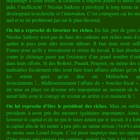
dépannage à court terme, la créations d’emplois jeunes et autres di
jadis, l’inefficacité ? Nicolas Sarkozy a privilégié le long terme en
développant la recherche et l’innovation. C’est courageux car les rés
tard et ne lui profiteront pas sur le plan électoral.
On lui a reproché de favoriser les riches.
En fait, peu de gens c
Nicolas Sarkozy n'est pas de faire des cadeaux aux riches mais d'
quitter le pays pour aller investir ailleurs. Il faut donc avoir s
France pour qu'ils y investissent et créent du travail. Il faut abso
contre le chômage passe par l'existence d’un grand nombre d’ent
dans leurs efforts. Si des Bolloré, Pinault, Peugeot, ou même des 
maltraitées fiscalement elles iront faire leurs affaires ailleurs qu’e
les retenir quoi qu’en dise un Mélenchon qui
licenciements !....Malheureusement l’affaire du « bouclier fiscal »,
été mise en place est devenue très impopulaire au moment où la 
aurait fallu avoir le courage de revenir an arrière à ce moment là !..
On lui reproche d’être le président des riches.
Mais on oublie 
présidents à avoir pris des mesures égalitaires importantes. Ainsi
favoriser le capital et de ne pas le taxer autant que le travail, il a f
le capital afin de les mettre à peu près au même niveau (34,6%) alor
de moins sous Lionel Jospin. C’est passé inaperçu mais ses opposa
d’une image anti pauvres qui continue, malgré les faits à lui coll