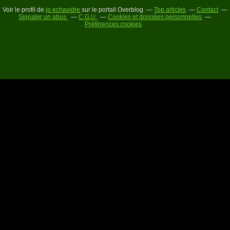
Voir le profil de
jp echavidre
sur le portail Overblog
Top articles
Contact
Signaler un abus
C.G.U.
Cookies et données personnelles
Préférences cookies