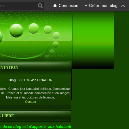
Connexion
+
Créer mon blog
ENTATION
Blog
: VICTOR ASSOCIATION
tion
: Chaque jour l'actualité politique, économique et
e de France et du monde commentée et en images.
Mais aussi les voitures de légende.
Contact
 LIBRE
t de ce blog est d'apporter aux habitants