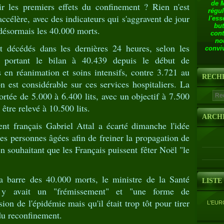
de 
ir les premiers effets du confinement ? Rien n'est
régul
ccélère, avec des indicateurs qui s'aggravent de jour
l'ess
but
 désormais les 40.000 morts.
cont
no
 décédés dans les dernières 24 heures, selon les
conviv
, portant le bilan à 40.439 depuis le début de
 en réanimation et soins intensifs, contre 3.721 au
RECH
n est considérable sur ces services hospitaliers. La
portée de 5.000 à 6.400 lits, avec un objectif à 7.500
 être relevé à 10.500 lits.
ARCH
nt français Gabriel Attal a écarté dimanche l'idée
s personnes âgées afin de freiner la propagation de
n souhaitant que les Français puissent fêter Noël "le
a barre des 40.000 morts, le ministre de la Santé
LISTE
 y avait un "frémissement" et "une forme de
ion de l'épidémie mais qu'il était trop tôt pour tirer
L'EUR
 du reconfinement.