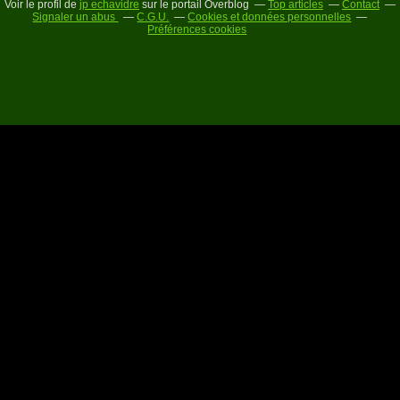
Voir le profil de
jp echavidre
sur le portail Overblog
Top articles
Contact
Signaler un abus
C.G.U.
Cookies et données personnelles
Préférences cookies