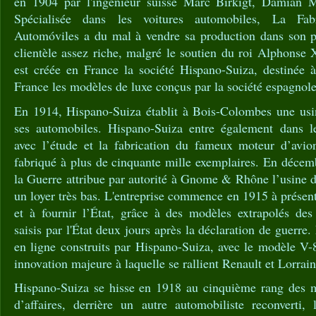
en 1904 par l'ingénieur suisse Marc Birkigt, Damián M
Spécialisée dans les voitures automobiles, La Fab
Automóviles a du mal à vendre sa production dans son pa
clientèle assez riche, malgré le soutien du roi Alphonse
est créée en France la société Hispano-Suiza, destinée 
France les modèles de luxe conçus par la société espagnol
En 1914, Hispano-Suiza établit à Bois-Colombes une usi
ses automobiles. Hispano-Suiza entre également dans l
avec l’étude et la fabrication du fameux moteur d’avio
fabriqué à plus de cinquante mille exemplaires. En décem
la Guerre attribue par autorité à Gnome & Rhône l’usine 
un loyer très bas. L'entreprise commence en 1915 à présent
et à fournir l’État, grâce à des modèles extrapolés de
saisis par l'État deux jours après la déclaration de guerre.
en ligne construits par Hispano-Suiza, avec le modèle V-
innovation majeure à laquelle se rallient Renault et Lorrain
Hispano-Suiza se hisse en 1918 au cinquième rang des mo
d’affaires, derrière un autre automobiliste reconverti,