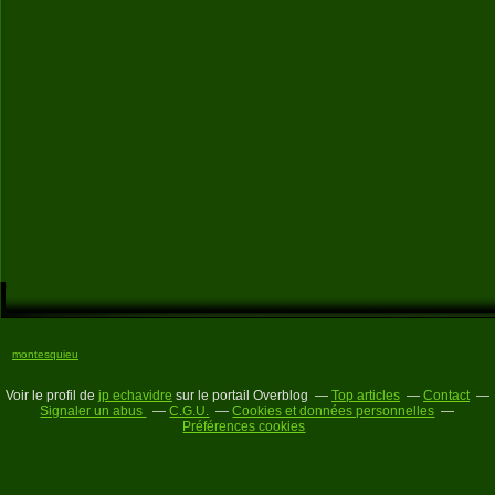
montesquieu
Voir le profil de
jp echavidre
sur le portail Overblog
Top articles
Contact
Signaler un abus
C.G.U.
Cookies et données personnelles
Préférences cookies