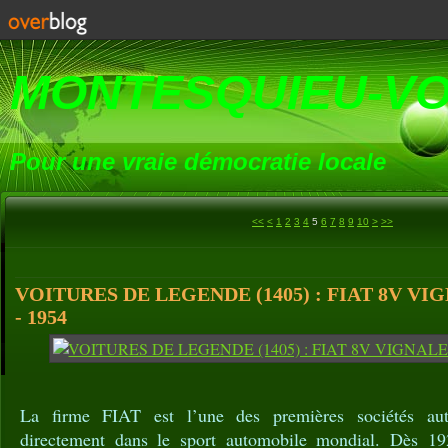
MONTESQUIEU-V
Pour une vraie démocratie locale
20
30
40
50
60
70
80
90
100
200
300
400
500
600
700
800
900
1000
1100
1200
<<
<
1
2
3
4
5
6
7
8
9
10
>
>>
VOITURES DE LEGENDE (1405) : FIAT 8V V
- 1954
La firme FIAT est l’une des premières sociétés aut
directement dans le sport automobile mondial. Dès 192