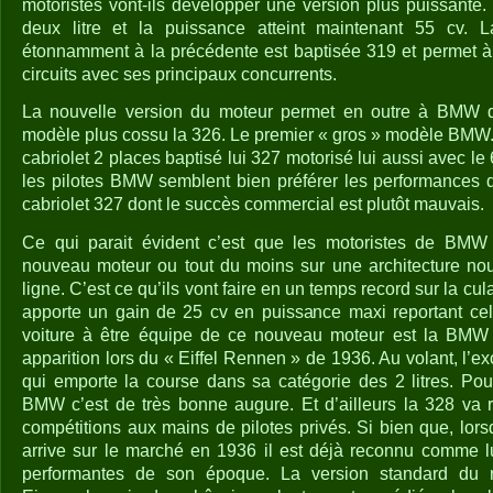
motoristes vont-ils développer une version plus puissante.
deux litre et la puissance atteint maintenant 55 cv. L
étonnamment à la précédente est baptisée 319 et permet à
circuits avec ses principaux concurrents.
La nouvelle version du moteur permet en outre à BMW 
modèle plus cossu la 326. Le premier « gros » modèle BMW..
cabriolet 2 places baptisé lui 327 motorisé lui aussi avec le
les pilotes BMW semblent bien préférer les performances 
cabriolet 327 dont le succès commercial est plutôt mauvais.
Ce qui parait évident c’est que les motoristes de BMW d
nouveau moteur ou tout du moins sur une architecture nou
ligne. C’est ce qu’ils vont faire en un temps record sur la cu
apporte un gain de 25 cv en puissance maxi reportant cel
voiture à être équipe de ce nouveau moteur est la BMW 
apparition lors du « Eiffel Rennen » de 1936. Au volant, l’ex
qui emporte la course dans sa catégorie des 2 litres. Pou
BMW c’est de très bonne augure. Et d’ailleurs la 328 va
compétitions aux mains de pilotes privés. Si bien que, lo
arrive sur le marché en 1936 il est déjà reconnu comme l
performantes de son époque. La version standard du r