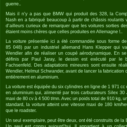
guerre..
Mais il n’y a pas que BMW qui produit des 328, la Comp
Nash en a fabriqué beaucoup à partir de châssis roulants v
d’ailleurs curieux de remarquer que les voitures sorties d
étaient moins chères que celles produites en Allemagne !..
La voiture présentée ici a été commandée sous forme de 
85 048) par un industriel allemand Hans Klepper qui va 
Wendler afin de réaliser un coupé aérodynamique. En se 
définis par Paul Jaray, le dessin est exécuté par le 
Fachsenfeld. Des adaptations mineures sont ensuite réal
Wendler, Helmut Schwander, avant de lancer la fabrication 
entièrement en aluminium.
La voiture est équipée du six cylindres en ligne de 1 971 cc
en aluminium qui, alimenté par trois carburateurs Silex 30
maxi de 80 cv à 4 500 t/mn. Avec un poids total de 910 kg, un
standard, la voiture atteint une vitesse maxi de 180 km/h
que le roadster.
Un seul exemplaire, peut être deux, ont été construits de 
Un seul est connu aujourd’hui. Il appartient à un collec