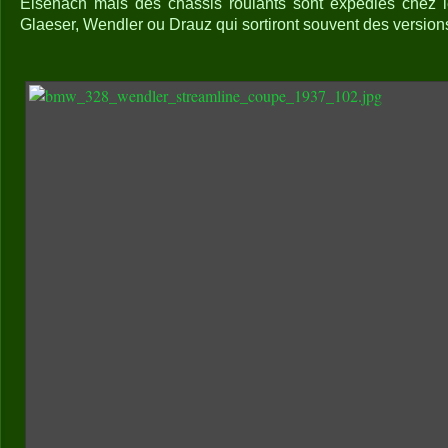
Eisenach mais des châssis roulants sont expédiés chez l
Glaeser, Wendler ou Drauz qui sortiront souvent des version