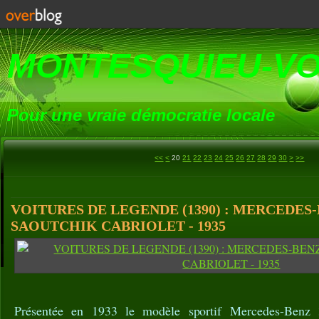
MONTESQUIEU-V
Pour une vraie démocratie locale
10
40
50
60
70
80
90
100
200
300
400
500
600
700
800
900
1000
1100
1200
<<
<
20
21
22
23
24
25
26
27
28
29
30
>
>>
VOITURES DE LEGENDE (1390) : MERCEDES-
SAOUTCHIK CABRIOLET - 1935
Présentée en 1933 le modèle sportif Mercedes-Benz 3