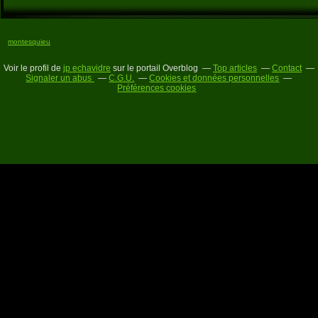
montesquieu
Voir le profil de
jp echavidre
sur le portail Overblog
Top articles
Contact
Signaler un abus
C.G.U.
Cookies et données personnelles
Préférences cookies