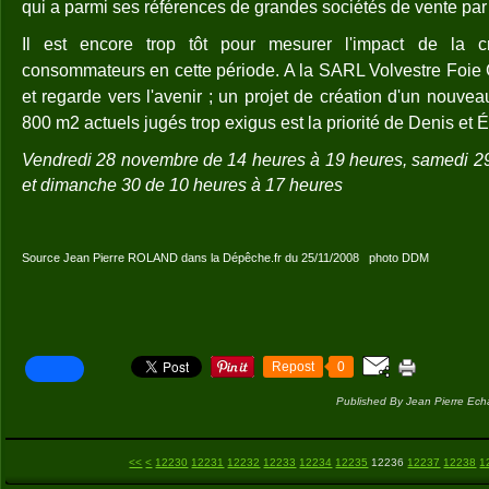
qui a parmi ses références de grandes sociétés de vente pa
Il est encore trop tôt pour mesurer l'impact de la 
consommateurs en cette période. A la SARL Volvestre Foie G
et regarde vers l'avenir ; un projet de création d'un nouve
800 m2 actuels jugés trop exigus est la priorité de Denis et É
Vendredi 28 novembre de 14 heures à 19 heures, samedi 29
et dimanche 30 de 10 heures à 17 heures
Source Jean Pierre ROLAND dans la Dépêche.fr du 25/11/2008 photo DDM
Repost
0
Published By Jean Pierre Ech
12200
12210
12220
<<
<
12230
12231
12232
12233
12234
12235
12236
12237
12238
1