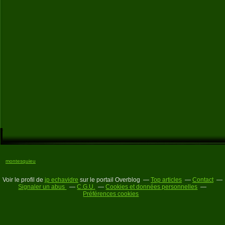
montesquieu
Voir le profil de
jp echavidre
sur le portail Overblog
Top articles
Contact
Signaler un abus
C.G.U.
Cookies et données personnelles
Préférences cookies