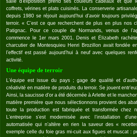
salle d'exposition prend ses couleurs cadeaux et que l
coffrets, vérines et plats cuisinés. La conserverie artisana
depuis 1980 se réjouit aujourd'hui d'avoir toujours privilégi
terroir. « C'est ce que recherchent de plus en plus nos cl
Patignac. Pour ce couple de Normands, venus de l'agro
commence le 1er mars 2001. Denis et Élizabeth rachèten
charcutier de Montesquieu Henri Brozillon avait fondée en
l'effectif est passé aujourd'hui à neuf avec quelques renf
activité.
Une équipe de terroir
L'équipe est issue du pays ; gage de qualité et d'auth
créativité en matière de produits du terroir. Se jouent entr'
Ainsi, la saucisse d'or a été décernée à Arlette et le manchon
matière première que nous sélectionnons provient des abatt
toute la production est fabriquée et transformée chez n
L'entreprise s'est modernisée avec l'installation d'u
automatisée qui n'altère en rien la saveur des « recet
exemple celle du foie gras mi-cuit aux figues et muscat : p