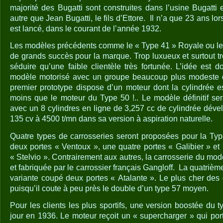
majorité des Bugatti sont construites dans l’usine Bugatti e
autre que Jean Bugatti, le fils d’Ettore.
Il n’a que 23 ans lor
est lancé, dans le courant de l’année 1932.
Les modèles précédents comme le « Type 41 » Royale ou le 
de grands succès pour la marque. Trop luxueux et surtout tro
séduire qu’une faible clientèle très fortunée. L’idée est
modèle motorisé avec un groupe beaucoup plus modeste q
premier prototype dispose d’un moteur dont la cylindrée es
moins que le moteur du Type 50 !.. Le modèle définitif s
avec un 8 cylindres en ligne de 3,257 cc de cylindrée dév
135 cv à 4500 t/mn dans sa version à aspiration naturelle.
Quatre types de carrosseries seront proposées pour la Typ
deux portes « Ventoux », une quatre portes « Galibier » et
« Stelvio ». Contrairement aux autres, la carrosserie du mod
et fabriquée par le carrossier français Gangloff.
La quatrième
variante coupé deux portes « Atalante ». Le plus cher de
puisqu’il coute à peu près le double d’un type 57 moyen.
Pour les clients les plus sportifs, une version boostée du ty
jour en 1936. Le moteur reçoit un « supercharger » qui po