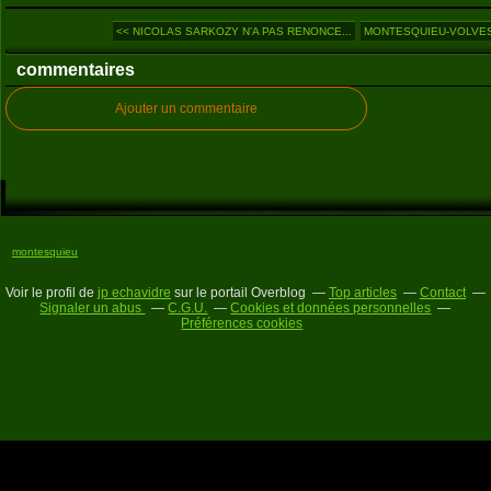
<< NICOLAS SARKOZY N’A PAS RENONCE...
MONTESQUIEU-VOLVEST
commentaires
Ajouter un commentaire
montesquieu
Voir le profil de
jp echavidre
sur le portail Overblog
Top articles
Contact
Signaler un abus
C.G.U.
Cookies et données personnelles
Préférences cookies