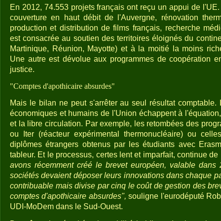
En 2012, 74.553 projets français ont reçu un appui de l'UE
couverture en haut débit de l'Auvergne, rénovation the
production et distribution de films français, recherche mé
est consacrée au soutien des territoires éloignés du conti
Martinique, Réunion, Mayotte) et à la moitié la moins rich
Une autre est dévolue aux programmes de coopération en
justice.
"Comptes d'apothicaire absurdes"
Mais le bilan ne peut s'arrêter au seul résultat comptable.
économiques et humains de l'Union échappent à l'équation
et la libre circulation. Par exemple, les retombées des progr
ou Iter (réacteur expérimental thermonucléaire) ou celles
diplômes étrangers obtenus par les étudiants avec Erasm
tableur. Et le processus, certes lent et imparfait, continue de
avons récemment créé le brevet européen, valable dans 2
sociétés devaient déposer leurs innovations dans chaque pa
contribuable mais divise par cinq le coût de gestion des brev
comptes d'apothicaire absurdes",
souligne l'eurodéputé Rober
UDI-MoDem dans le Sud-Ouest.