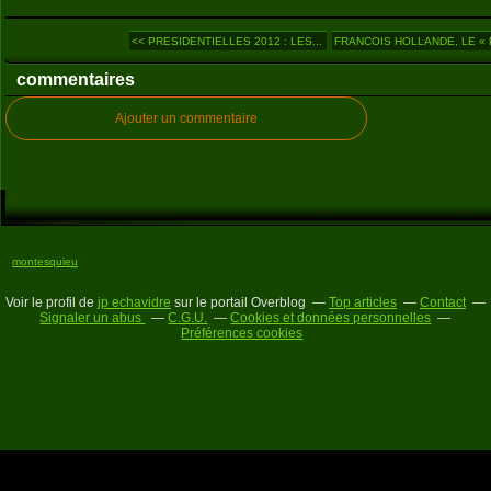
<< PRESIDENTIELLES 2012 : LES...
FRANCOIS HOLLANDE, LE « P
commentaires
Ajouter un commentaire
montesquieu
Voir le profil de
jp echavidre
sur le portail Overblog
Top articles
Contact
Signaler un abus
C.G.U.
Cookies et données personnelles
Préférences cookies