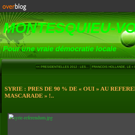
MONTESQUIEU-V
Pour une vraie démocratie locale
<< PRESIDENTIELLES 2012 : LES...
FRANCOIS HOLLANDE, LE « P
SYRIE : PRES DE 90 % DE « OUI » AU REFER
MASCARADE » !..