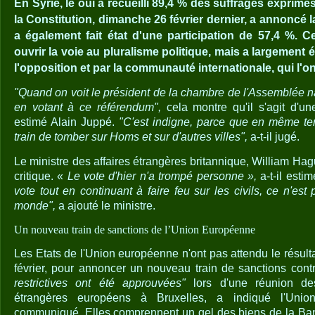
En Syrie, le oui a recueilli 89,4 % des suffrages exprim
la Constitution, dimanche 26 février dernier, a annoncé la 
a également fait état d'une participation de 57,4 %. 
ouvrir la voie au pluralisme politique, mais a largement é
l'opposition et par la communauté internationale, qui l'o
"Quand on voit le président de la chambre de l'Assemblée na
en votant à ce référendum",
cela montre qu'il s'agit d'u
estimé Alain Juppé.
"C'est indigne, parce que en même t
train de tomber sur Homs et sur d'autres villes",
a-t-il jugé.
Le ministre des affaires étrangères britannique, William Hagu
critique. «
Le vote d'hier n'a trompé personne »,
a-t-il esti
vote tout en continuant à faire feu sur les civils, ce n'es
monde",
a ajouté le ministre.
Un nouveau train de sanctions de l’Union Européenne
Les Etats de l'Union européenne n'ont pas attendu le résult
février, pour annoncer un nouveau train de sanctions cont
restrictives ont été approuvées"
lors d'une réunion des
étrangères européens à Bruxelles, a indiqué l'Uni
communiqué. Elles comprennent un gel des biens de la Ban