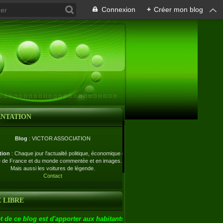
Connexion
+
Créer mon blog
ENTATION
Blog
: VICTOR ASSOCIATION
tion
: Chaque jour l'actualité politique, économique et
e de France et du monde commentée et en images.
Mais aussi les voitures de légende.
Contact
 LIBRE
t de ce blog est d'apporter aux habitants