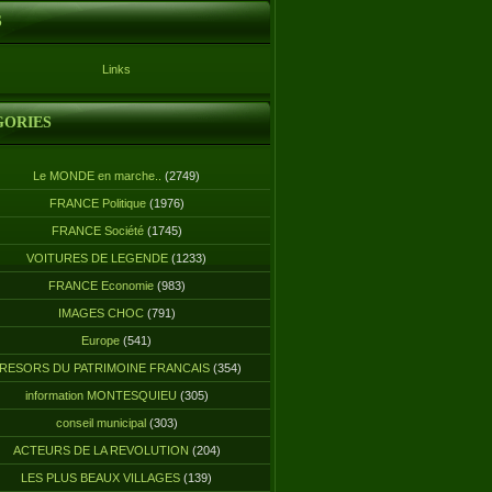
S
Links
GORIES
Le MONDE en marche..
(2749)
FRANCE Politique
(1976)
FRANCE Société
(1745)
VOITURES DE LEGENDE
(1233)
FRANCE Economie
(983)
IMAGES CHOC
(791)
Europe
(541)
RESORS DU PATRIMOINE FRANCAIS
(354)
information MONTESQUIEU
(305)
conseil municipal
(303)
ACTEURS DE LA REVOLUTION
(204)
LES PLUS BEAUX VILLAGES
(139)