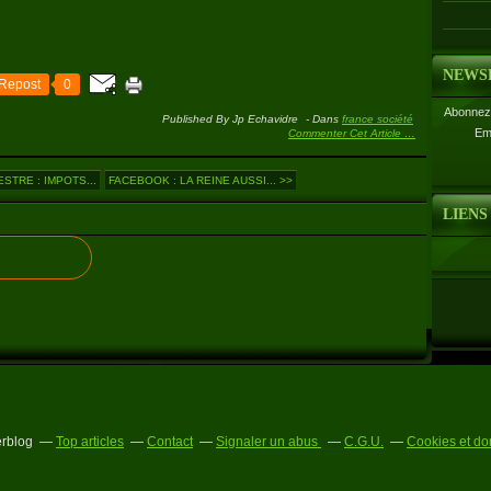
NEWS
Repost
0
Abonnez-
Published By Jp Echavidre
-
Dans
france société
Em
Commenter Cet Article
…
TRE : IMPOTS...
FACEBOOK : LA REINE AUSSI... >>
LIENS
erblog
Top articles
Contact
Signaler un abus
C.G.U.
Cookies et do