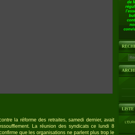
de 
régul
l'ess
but
cont
no
conviv
RECH
ARCH
LISTE
ntre la réforme des retraites, samedi dernier, avait
L'EUR
essoufflement. La réunion des syndicats ce lundi 8
onfirme que les organisations ne parlent plus trop le