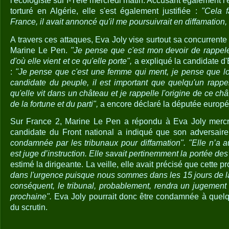
l'écologiste sur I-Télé mercredi matin. Accusant également l'
torturé en Algérie, elle s'est également justifiée :
"Cela f
France, il avait annoncé qu'il me poursuivrait en diffamation, il
A travers ces attaques, Eva Joly vise surtout sa concurrente à
Marine Le Pen.
"Je pense que c'est mon devoir de rappel
d'où elle vient et ce qu'elle porte",
a expliqué la candidate d'
:
"Je pense que c'est une femme qui ment, je pense que lors
candidate du peuple, il est important que quelqu'un rappel
qu'elle vit dans un château et je rappelle l'origine de ce châ
de la fortune et du parti",
a encore déclaré la députée europ
Sur France 2, Marine Le Pen a répondu à Eva Joly mercre
candidate du Front national a indiqué que son adversaire
condamnée par les tribunaux pour diffamation". "Elle n’a 
est juge d’instruction. Elle savait pertinemment la portée des
estimé la dirigeante. La veille, elle avait précisé que cette p
dans l'urgence puisque nous sommes dans les 15 jours de la
conséquent, le tribunal, probablement, rendra un jugement 
prochaine".
Eva Joly pourrait donc être condamnée à quelq
du scrutin.