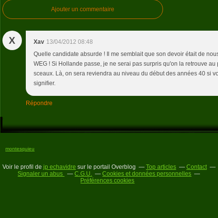
Ajouter un commentaire
X
Xav
13/04/2012 08:48
Quelle candidate absurde ! Il me semblait que son devoir était de nous 
WEG ! Si Hollande passe, je ne serai pas surpris qu'on la retrouve au
sceaux. Là, on sera reviendra au niveau du début des années 40 si v
signifier.
Répondre
montesquieu
Voir le profil de
jp echavidre
sur le portail Overblog
Top articles
Contact
Signaler un abus
C.G.U.
Cookies et données personnelles
Préférences cookies