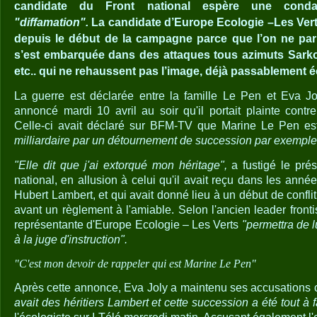
candidate du Front national espère une conda
"diffamation".
La candidate d’Europe Ecologie –Les Vert
depuis le début de la campagne parce que l’on ne par
s’est embarquée dans des attaques tous azimuts Sark
etc.. qui ne rehaussent pas l’image, déjà passablement éco
La guerre est déclarée entre la famille Le Pen et Eva J
annoncé mardi 10 avril au soir qu'il portait plainte contr
Celle-ci avait déclaré sur BFM-TV que Marine Le Pen e
milliardaire par un détournement de succession par exemple
"Elle dit que j'ai extorqué mon héritage",
a fustigé le pré
national, en allusion à celui qu'il avait reçu dans les ann
Hubert Lambert, et qui avait donné lieu à un début de conflit
avant un règlement à l'amiable. Selon l'ancien leader frontis
représentante d'Europe Ecologie – Les Verts
"permettra de 
à la juge d'instruction".
"C'est mon devoir de rappeler qui est Marine Le Pen"
Après cette annonce, Eva Joly a maintenu ses accusations co
avait des héritiers Lambert et cette succession a été tout à f