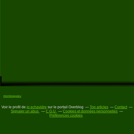
montesquieu
Voir le profil de
jp echavidre
sur le portail Overblog
Top articles
Contact
Signaler un abus
C.G.U.
Cookies et données personnelles
Préférences cookies