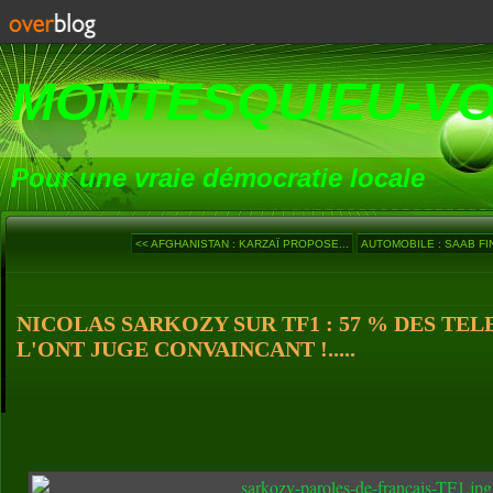
MONTESQUIEU-V
Pour une vraie démocratie locale
<< AFGHANISTAN : KARZAÏ PROPOSE...
AUTOMOBILE : SAAB FIN
NICOLAS SARKOZY SUR TF1 : 57 % DES TE
L'ONT JUGE CONVAINCANT !.....