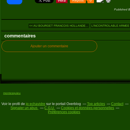
Repost
0
Published B
<< AU BOURGET FRANCOIS HOLLANDE...
L’INCONTROLABLE ARMEE 
commentaires
Ajouter un commentaire
montesquieu
Voir le profil de
jp echavidre
sur le portail Overblog
Top articles
Contact
Signaler un abus
C.G.U.
Cookies et données personnelles
Préférences cookies