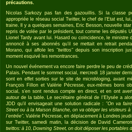
précautions.
Nicolas Sarkozy pas fan des gazouillis. Si la classe p
appropriée le réseau social Twitter, le chef de l'Etat est, l
traine. Il y a quelques semaines, Eric Besson, nouvelle star d
repris de volée par le président, tout comme les députés
Lionel Tardy avant lui. Hasard ou coïncidence, le ministre de
annoncé à ses abonnés qu'il se mettait en retrait pend
Morano, qui affole les
"twittos"
depuis son inscription jus
moment esquivé les remontrances.
Un nouvel événement va encore faire perdre le peu de crédit
Palais. Pendant le sommet social, mercredi 18 janvier derni
sont en effet sorties sur le site de microbloging, avant m
François Fillon et Valérie Pécresse, eux-mêmes bons ob
social, s'en sont rendus compte en direct, et en ont ave
autour de la table. Le secrétaire général de l’Elysée a al
JDD qu'il envisageait une solution radicale :
"On va fai
Street ou à la Maison Blanche, on va obliger les visiteurs à
l’entrée".
Valérie Pécresse, en déplacement à Londres jeudi
sur Twitter, samedi matin, la décision de David Camero
twittos: à 10, Downing Street, on doit déposer les portables 