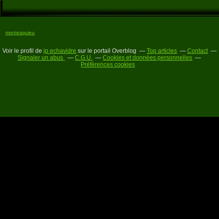
montesquieu
Voir le profil de
jp echavidre
sur le portail Overblog
Top articles
Contact
Signaler un abus
C.G.U.
Cookies et données personnelles
Préférences cookies