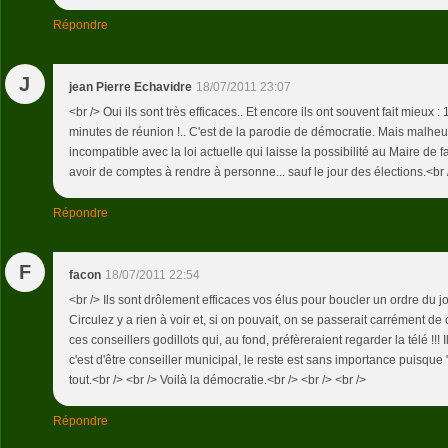
Répondre
J
jean Pierre Echavidre
18/07/2011 23:07
<br /> Oui ils sont très efficaces.. Et encore ils ont souvent fait mieux : 
minutes de réunion !.. C'est de la parodie de démocratie. Mais malhe
incompatible avec la loi actuelle qui laisse la possibilité au Maire de f
avoir de comptes à rendre à personne... sauf le jour des élections.<br />
Répondre
F
facon
18/07/2011 22:54
<br /> Ils sont drôlement efficaces vos élus pour boucler un ordre du jo
Circulez y a rien à voir et, si on pouvait, on se passerait carrément de 
ces conseillers godillots qui, au fond, préfèreraient regarder la télé !!! 
c'est d'être conseiller municipal, le reste est sans importance puisque "
tout.<br /> <br /> Voilà la démocratie.<br /> <br /> <br />
Répondre