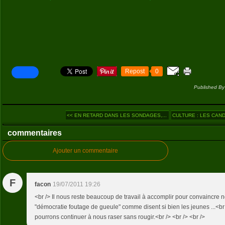
Repost
0
Published By
<< EN RETARD DANS LES SONDAGES,...
CULTURE : LES CANDI
commentaires
Ajouter un commentaire
F
facon
19/07/2011 19:26
<br /> Il nous reste beaucoup de travail à accomplir pour convaincre n
"démocratie foutage de gueule" comme disent si bien les jeunes ...<br
pourrons continuer à nous raser sans rougir.<br /> <br /> <br />