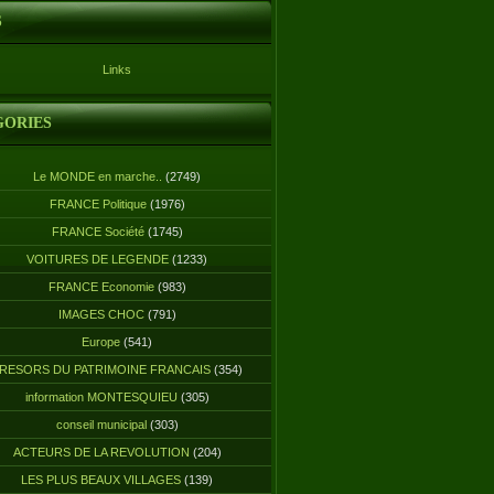
S
Links
GORIES
Le MONDE en marche..
(2749)
FRANCE Politique
(1976)
FRANCE Société
(1745)
VOITURES DE LEGENDE
(1233)
FRANCE Economie
(983)
IMAGES CHOC
(791)
Europe
(541)
RESORS DU PATRIMOINE FRANCAIS
(354)
information MONTESQUIEU
(305)
conseil municipal
(303)
ACTEURS DE LA REVOLUTION
(204)
LES PLUS BEAUX VILLAGES
(139)