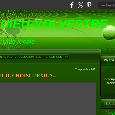
UIEU-VOLVESTRE
ratie locale
N NE VEUT...
EDUCATION : LES PROPOSITIONS... >>
PRÉS
7 septembre 2011
IL CHOISI L’EXIL ?....
Descrip
social
TEXTE
L'obje