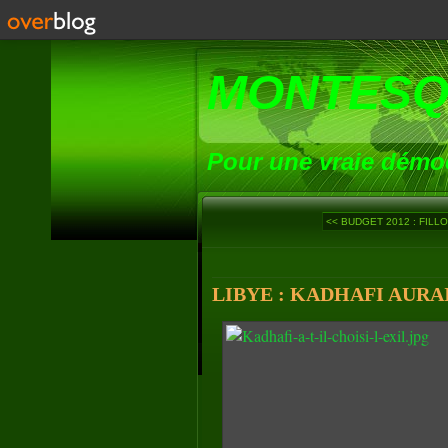
MONTESQ
Pour une vraie démoc
<< BUDGET 2012 : FILLO
LIBYE : KADHAFI AURAIT-