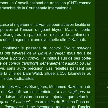
econnu le Conseil national de transition (CNT) comme
nt membre de la Cour pénale internationale.
aise et nigérienne, la France pourrait avoir facilité un
ouvoir et l'ancien dirigeant libyen. Mais un porte-
es étrangères n'a pas été en mesure de confirmer ni
du désert nigérien ni une éventuelle offre à Kadhafi.
de confirmer le passage du convoi.
"Nous pouvons
res ont traversé de la Libye au Niger, mais nous ne
rouve à bord du convoi",
a indiqué l'un de ses porte-
e de convoi transporte généralement Kadhafi ou l'un
levé, sans autre précision. Les rebelles pensent par
tté la ville de Bani Walid, située à 150 kilomètres au
ains des kadhafistes.
nistre des Affaires étrangères, Mohamed Bazoum, a de
de Kadhafi sur son territoire.
"Il ne s'agit pas de
 en faisant allusion au convoi, ajoutant que selon lui,
qu'on lui attribue".
Les autorités du Burkina Faso ont
tre
"informées"
d'une éventuelle tentative de l'ancien