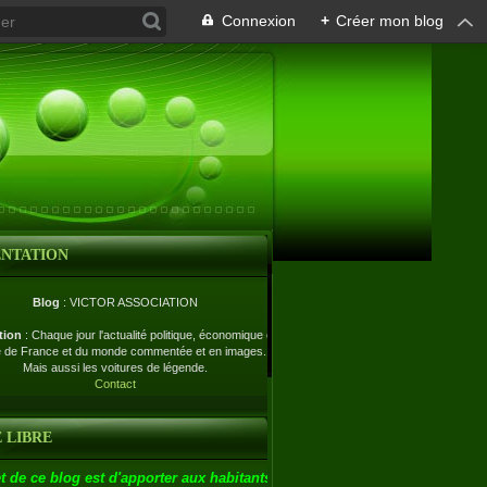
Connexion
+
Créer mon blog
ENTATION
Blog
: VICTOR ASSOCIATION
tion
: Chaque jour l'actualité politique, économique et
e de France et du monde commentée et en images.
Mais aussi les voitures de légende.
Contact
 LIBRE
t de ce blog est d'apporter aux habitants