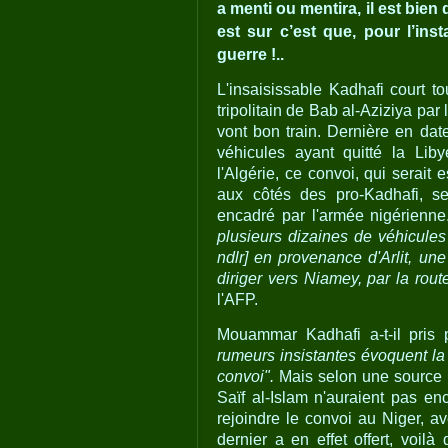
a menti ou mentira, il est bien 
est sur c’est que, pour l’ins
guerre !..
L'insaisissable Kadhafi court t
tripolitain de Bab al-Aziziya par 
vont bon train. Dernière en dat
véhicules ayant quitté la Lib
l'Algérie, ce convoi, qui serai
aux côtés des pro-Kadhafi, se 
encadré par l'armée nigérienn
plusieurs dizaines de véhicules
ndlr] en provenance d'Arlit, une
diriger vers Niamey, par la route
l'AFP.
Mouammar Kadhafi a-t-il pris
rumeurs insistantes évoquent la
convoi".
Mais selon une source mil
Saïf al-Islam n'auraient pas enc
rejoindre le convoi au Niger, av
dernier a en effet offert, voi