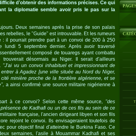
difficile d’obtenir des informations précises. Ce qui
PAGE
tant la diplomatie semble avoir pris le pas sur la
oujours. Deux semaines après la prise de son palais
les rebelles, le "Guide" est introuvable. Et les rumeurs
CATÉ
e : il pourrait prendre part à un convoi de 200 à 250
ye lundi 5 septembre dernier. Après avoir traversé
t essentiellement composé de touaregs ayant combattu
trouverait désormais au Niger. Il serait d'ailleurs
e.
"J'ai vu un convoi inhabituel et impressionnant de
 entrer à Agadez [une ville située au Nord du Niger,
 cité minière proche de la frontière algérienne, et se
",
a ainsi confirmé une source militaire nigérienne à
 part à ce convoi? Selon cette même source,
"des
T
 présence de Kadhafi ou un de ces fils au sein de ce
itaire française, l'ancien dirigeant libyen et son fils
ore rejoint le convoi. Ils envisageraient toutefois de
ec pour objectif final d'atteindre le Burkina Faso. Ce
là deux semaines, l'asile à Mouammar Kadhafi et ses