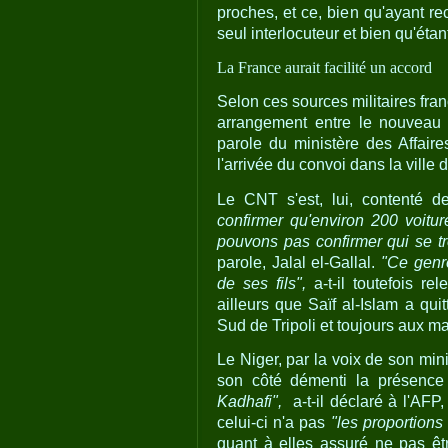
proches, et ce, bien qu'ayant r
seul interlocuteur et bien qu'éta
La France aurait facilité un accord
Selon ces sources militaires franç
arrangement entre le nouveau p
parole du ministère des Affair
l'arrivée du convoi dans la ville 
Le CNT s'est, lui, contenté 
confirmer qu'environ 200 voitu
pouvons pas confirmer qui se t
parole, Jalal el-Gallal.
"Ce genr
de ses fils",
a-t-il toutefois re
ailleurs que Saïf al-Islam a qui
Sud de Tripoli et toujours aux m
Le Niger, par la voix de son mi
son côté démenti la présence 
Kadhafi",
a-t-il déclaré à l'AFP,
celui-ci n'a pas
"les proportions 
quant à elles assuré ne pas ê