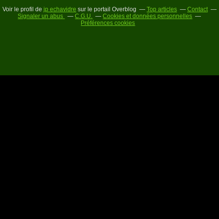
Voir le profil de
jp echavidre
sur le portail Overblog
Top articles
Contact
Signaler un abus
C.G.U.
Cookies et données personnelles
Préférences cookies