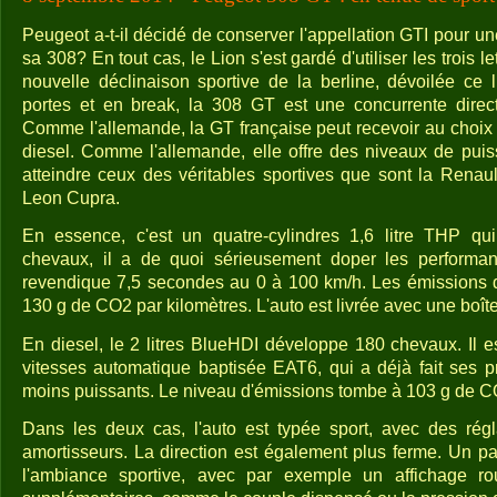
Peugeot a-t-il décidé de conserver l'appellation GTI pour u
sa 308? En tout cas, le Lion s'est gardé d'utiliser les trois l
nouvelle déclinaison sportive de la berline, dévoilée ce 
portes et en break, la 308 GT est une concurrente dire
Comme l'allemande, la GT française peut recevoir au choi
diesel. Comme l'allemande, elle offre des niveaux de pui
atteindre ceux des véritables sportives que sont la Rena
Leon Cupra.
En essence, c'est un quatre-cylindres 1,6 litre THP qu
chevaux, il a de quoi sérieusement doper les performa
revendique 7,5 secondes au 0 à 100 km/h. Les émissions
130 g de CO2 par kilomètres. L'auto est livrée avec une boîte
En diesel, le 2 litres BlueHDI développe 180 chevaux. Il e
vitesses automatique baptisée EAT6, qui a déjà fait ses 
moins puissants. Le niveau d'émissions tombe à 103 g de C
Dans les deux cas, l'auto est typée sport, avec des régl
amortisseurs. La direction est également plus ferme. Un p
l'ambiance sportive, avec par exemple un affichage ro