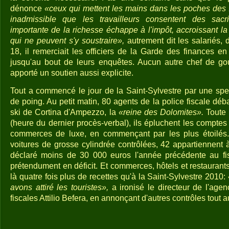
dénonce
«ceux qui mettent les mains dans les poches des I
inadmissible que les travailleurs consentent des sacr
importante de la richesse échappe à l'impôt, accroissant la
qui ne peuvent s'y soustraire»,
autrement dit les salariés, dé
18, il remerciait les officiers de la Garde des finances e
jusqu'au bout de leurs enquêtes. Aucun autre chef de go
apporté un soutien aussi explicite.
Tout a commencé le jour de la Saint-Sylvestre par une spe
de poing. Au petit matin, 80 agents de la police fiscale déb
ski de Cortina d'Ampezzo, la
«reine des Dolomites».
Toute 
(heure du dernier procès-verbal), ils épluchent les comptes 
commerces de luxe, en commençant par les plus étoilés.
voitures de grosse cylindrée contrôlées, 42 appartiennent 
déclaré moins de 30 000 euros l'année précédente au fi
prétendument en déficit. Et commerces, hôtels et restaurants
là quatre fois plus de recettes qu'à la Saint-Sylvestre 2010:
avons attiré les touristes»,
a ironisé le directeur de l'agen
fiscales Attilio Befera, en annonçant d'autres contrôles tout au