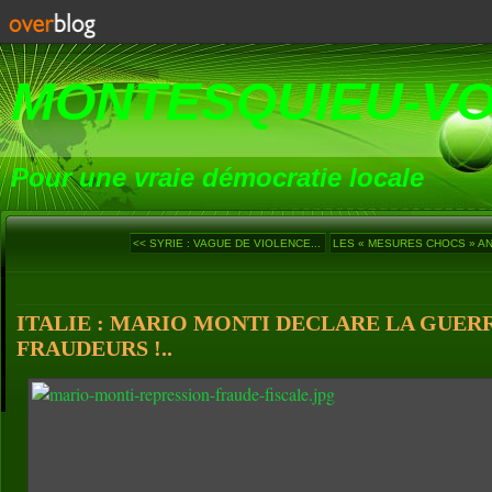
MONTESQUIEU-V
Pour une vraie démocratie locale
<< SYRIE : VAGUE DE VIOLENCE...
LES « MESURES CHOCS » AN
ITALIE : MARIO MONTI DECLARE LA GUER
FRAUDEURS !..