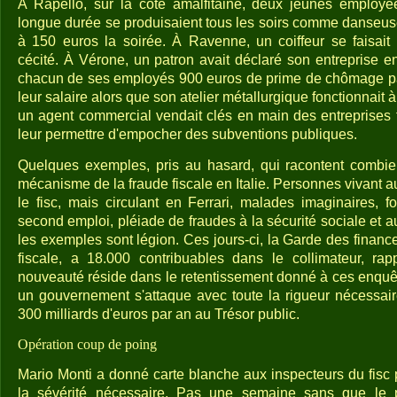
A Rapello, sur la côte amalfitaine, deux jeunes employ
longue durée se produisaient tous les soirs comme danseu
à 150 euros la soirée. À Ravenne, un coiffeur se faisait
cécité. À Vérone, un patron avait déclaré son entreprise en
chacun de ses employés 900 euros de prime de chômage par
leur salaire alors que son atelier métallurgique fonctionnait
un agent commercial vendait clés en main des entreprises f
leur permettre d'empocher des subventions publiques.
Quelques exemples, pris au hasard, qui racontent combien
mécanisme de la fraude fiscale en Italie. Personnes vivant au
le fisc, mais circulant en Ferrari, malades imaginaires, f
second emploi, pléiade de fraudes à la sécurité sociale et 
les exemples sont légion. Ces jours-ci, la Garde des financ
fiscale, a 18.000 contribuables dans le collimateur, ra
nouveauté réside dans le retentissement donné à ces enquêt
un gouvernement s'attaque avec toute la rigueur nécessaire
300 milliards d'euros par an au Trésor public.
Opération coup de poing
Mario Monti a donné carte blanche aux inspecteurs du fisc 
la sévérité nécessaire. Pas une semaine sans que le 