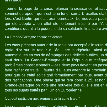
la France.
Tourner la page de la crise, relancer la croissance, et sa
sommet européen qui s'est tenu lundi soir à Bruxelles étai
fois, c'est Berlin qui était aux fourneaux. Le nouveau pact
qui été adopté a en effet été fortement inspiré par l'A
conditions quant à la poursuite de sa solidarité financière ave
La Grande-Bretagne encore en dehors !..
Les états présents autour de la table ont accepté d'inscrire 
règle d'or sur le retour à l'équilibre budgétaire, ainsi
automatiques en cas de dérapages des déficits publics, un 
sauf deux. La Grande-Bretagne et la République tchèque
problèmes constitutionnels – ces deux pays devant en pass
faire ratifier ce traité. Il faudra d'ailleurs attendre le proc
pour que ce traité soit signé formellement par tous, avant
des ratifications. Une phase qui se fera donc à 25, et non
Grande-Bretagne on note une nouvelle fois qu’elle est en
tous les sujets traités par l’Union Européenne !..
Qui doit participer aux sommets de la zone Euro ?
Le sommet aurait même pu n'aboutir sur rien. Paris et Varsov